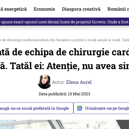
ză energetică
Economie
Diaspora creativă
Românii c
Vîrdol, dezvăluite de o colegă. Povestea pilotului militar dincolo de…
a de chirurgie cardiovasculară din Sanador, a primit o nouă șansă la viață. Tat
ată de echipa de chirurgie ca
ță. Tatăl ei: Atenție, nu avea 
Autor:
Elena Aurel
Data publicării: 13 Mai 2023
augă-ne ca sursă preferată în Google
Urmărește-ne pe Goog