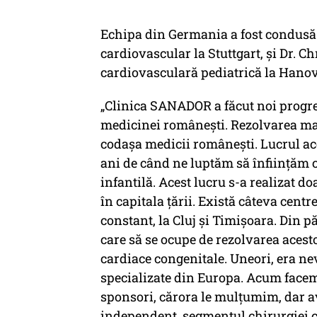
Echipa din Germania a fost condusă 
cardiovascular la Stuttgart, și Dr. C
cardiovasculară pediatrică la Hanov
„Clinica SANADOR a făcut noi progres
medicinei românești. Rezolvarea mal
codașa medicii românești. Lucrul aces
ani de când ne luptăm să înființăm c
infantilă. Acest lucru s-a realizat d
în capitala țării. Există câteva cen
constant, la Cluj și Timișoara. Din p
care să se ocupe de rezolvarea acest
cardiace congenitale. Uneori, era nev
specializate din Europa. Acum facem 
sponsori, cărora le mulțumim, dar a
independent, segmentul chirurgiei ca