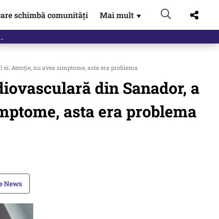
are schimbă comunități
Mai mult
▼
ăl ei: Atenție, nu avea simptome, asta era problema
rdiovasculară din Sanador, a
simptome, asta era problema
le News