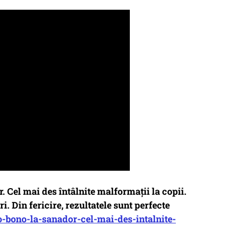
. Cel mai des întâlnite malformații la copii.
i. Din fericire, rezultatele sunt perfecte
-bono-la-sanador-cel-mai-des-intalnite-