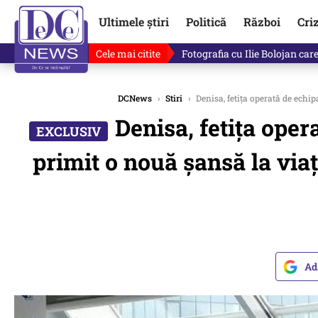
Ultimele știri
Politică
Război
Cri
Cele mai citite
Lucruri neștiute despre Mihai 
DCNews
›
Stiri
›
Denisa, fetița operată de echip
Denisa, fetița oper
primit o nouă șansă la via
Ad