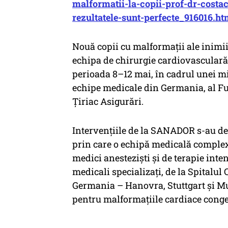
malformatii-la-copii-prof-dr-costac
rezultatele-sunt-perfecte_916016.ht
Nouă copii cu malformații ale inimii
echipa de chirurgie cardiovasculară 
perioada 8–12 mai, în cadrul unei mi
echipe medicale din Germania, al Fu
Țiriac Asigurări.
Intervențiile de la SANADOR s-au de
prin care o echipă medicală complex
medici anesteziști și de terapie inten
medicali specializați, de la Spitalul
Germania – Hanovra, Stuttgart și M
pentru malformațiile cardiace conge