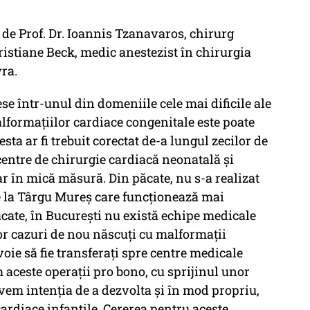
de Prof. Dr. Ioannis Tzanavaros, chirurg
hristiane Beck, medic anestezist în chirurgia
ra.
e într-unul din domeniile cele mai dificile ale
formațiilor cardiace congenitale este poate
ta ar fi trebuit corectat de-a lungul zecilor de
entre de chirurgie cardiacă neonatală și
oar în mică măsură. Din păcate, nu s-a realizat
tre la Târgu Mureș care funcționează mai
ăcate, în București nu există echipe medicale
or cazuri de nou născuți cu malformații
oie să fie transferați spre centre medicale
aceste operații pro bono, cu sprijinul unor
vem intenția de a dezvolta și în mod propriu,
rdiace infantile. Cererea pentru aceste