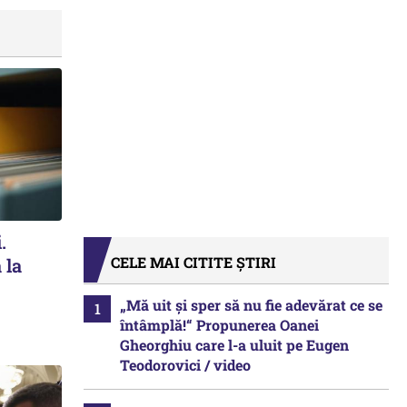
.
CELE MAI CITITE ȘTIRI
 la
„Mă uit și sper să nu fie adevărat ce se
întâmplă!“ Propunerea Oanei
Gheorghiu care l-a uluit pe Eugen
Teodorovici / video