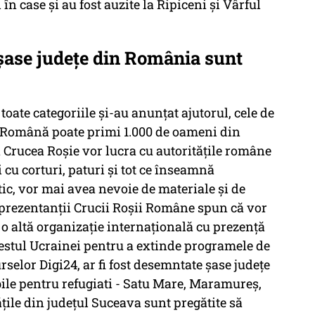
 case şi au fost auzite la Ripiceni şi Vârful
şase judeţe din România sunt
ate categoriile și-au anunțat ajutorul, cele de
e Română poate primi 1.000 de oameni din
a Crucea Roșie vor lucra cu autoritățile române
i cu corturi, paturi și tot ce înseamnă
tic, vor mai avea nevoie de materiale și de
reprezentanții Crucii Roșii Române spun că vor
, o altă organizație internațională cu prezență
estul Ucrainei pentru a extinde programele de
urselor Digi24, ar fi fost desemntate şase județe
bile pentru refugiati - Satu Mare, Maramureș,
ăţile din judeţul Suceava sunt pregătite să