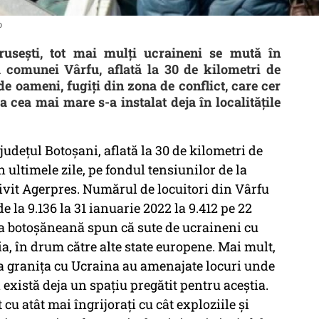
o
rusești, tot mai mulți ucraineni se mută în
 comunei Vârfu, aflată la 30 de kilometri de
de oameni, fugiţi din zona de conflict, care cer
a cea mai mare s-a instalat deja în localităţile
dețul Botoșani, aflată la 30 de kilometri de
n ultimele zile, pe fondul tensiunilor de la
rivit Agerpres. Numărul de locuitori din Vârfu
 la 9.136 la 31 ianuarie 2022 la 9.412 pe 22
na botoşăneană spun că sute de ucraineni cu
, în drum către alte state europene. Mai mult,
la graniţa cu Ucraina au amenajate locuri unde
 există deja un spaţiu pregătit pentru aceştia.
cu atât mai îngrijoraţi cu cât exploziile şi