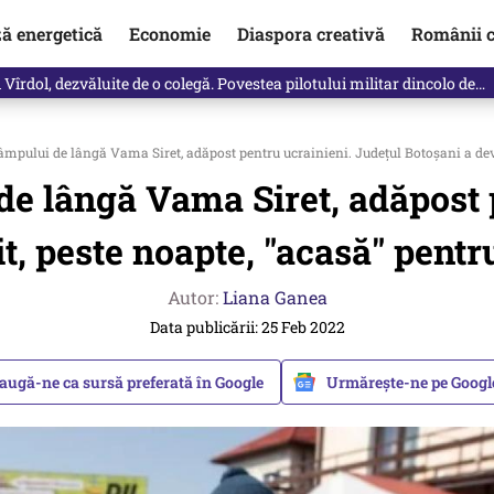
ză energetică
Economie
Diaspora creativă
Românii c
vărat ce se întâmplă!“ Propunerea Oanei Gheorghiu care l-a uluit pe Eu
ului de lângă Vama Siret, adăpost pentru ucrainieni. Judeţul Botoşani a deveni
 lângă Vama Siret, adăpost p
t, peste noapte, "acasă" pentru
Autor:
Liana Ganea
Data publicării: 25 Feb 2022
augă-ne ca sursă preferată în Google
Urmărește-ne pe Goog