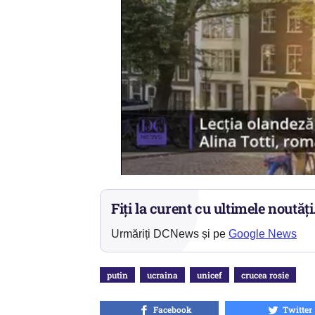
Fiți la curent cu ultimele noutăți
Urmăriți DCNews și pe
Google News
putin
ucraina
unicef
crucea rosie
Facebook
Twitter