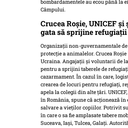
bombardamentele au ecou până la ei în
Câmpului.
Crucea Roşie, UNICEF şi 
gata să sprijine refugiaţii
Organizații non-guvernamentale de to
protecție a animalelor. Crucea Roși
Ucraina. Angajații și voluntarii de l
pentru a sprijini taberele de refugiaț
cazarmament. În cazul în care, logis
crearea de locuri pentru refugiați, 
apela la colegii din alte țări. UNICEF
în România, spune că acționează în 
salvare a vieților copiilor. Potrivit s
în care o sa fie amplasate tabere mo
Suceava, Iași, Tulcea, Galați. Autorit