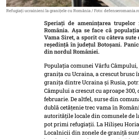
Refugiaţi ucrainieni la graniţele cu România / Foto: defenseromania.r
Speriați de amenințarea trupelor 
România. Aşa se face că populaţia
Vama Siret, a sporit cu câteva sute 
reşedinţă în judeţul Botoşani. Panic
din nordul României.
Populația comunei Vârfu Câmpului, ju
granița cu Ucraina, a crescut brusc î
graniţa dintre Ucraina şi Rusia, pot
Câmpului a crescut cu aproape 300, de
februarie. De altfel, surse din comu
dublă cetăţenie trec vama în România
autorităţile locale din comunele de 
pot primi refugiaţii. La Hilişeu Horia
Localnicii din zonele de graniţă sunt 