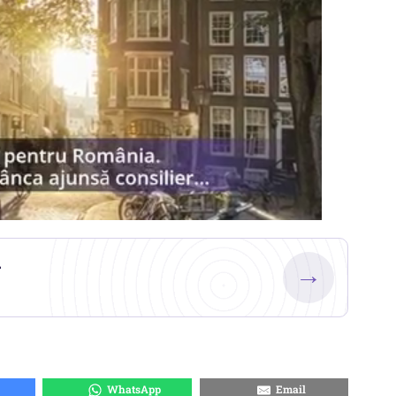
.
→
WhatsApp
Email