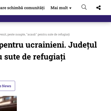
are schimbă comunități
Mai mult
▼
gen…
t, peste noapte, "acasă" pentru sute de refugiaţi
entru ucrainieni. Judeţul
 sute de refugiaţi
le News