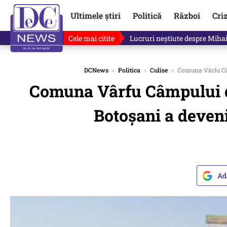
Ultimele știri
Politică
Război
Cri
Cele mai citite
„Mă uit și sper să nu fie ade
DCNews
›
Politica
›
Culise
›
Comuna Vârfu Câmp
Comuna Vârfu Câmpului de
Botoşani a deveni
Ad