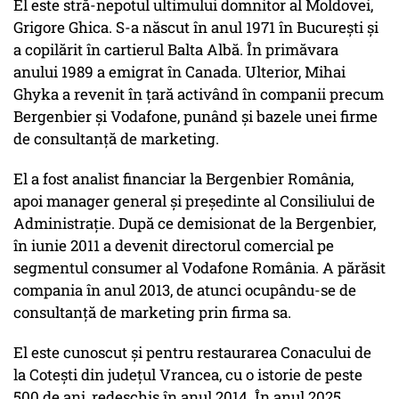
El este stră-nepotul ultimului domnitor al Moldovei,
Grigore Ghica. S-a născut în anul 1971 în Bucureşti şi
a copilărit în cartierul Balta Albă. În primăvara
anului 1989 a emigrat în Canada. Ulterior, Mihai
Ghyka a revenit în țară activând în companii precum
Bergenbier și Vodafone, punând și bazele unei firme
de consultanță de marketing.
El a fost analist financiar la Bergenbier România,
apoi manager general și președinte al Consiliului de
Administrație. După ce demisionat de la Bergenbier,
în iunie 2011 a devenit directorul comercial pe
segmentul consumer al Vodafone România. A părăsit
compania în anul 2013, de atunci ocupându-se de
consultanță de marketing prin firma sa.
El este cunoscut și pentru restaurarea Conacului de
la Cotești din județul Vrancea, cu o istorie de peste
500 de ani, redeschis în anul 2014. În anul 2025,