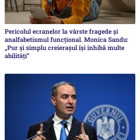
Pericolul ecranelor la vârste fragede și
analfabetismul funcțional. Monica Sandu:
„Pur și simplu creierașul își inhibă multe
abilități”