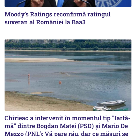
Moody's Ratings reconfirmă ratingul
suveran al României la Baa3
Chirieac a intervenit în momentul tip ”Iartă-
mă” dintre Bogdan Matei (PSD) și Mario De
Mezzo (PNL): Vă pare rău, dar ce măsuri se