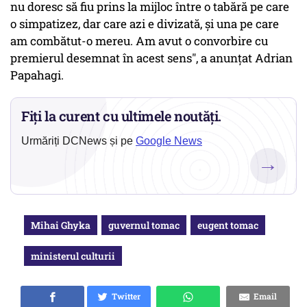
nu doresc să fiu prins la mijloc între o tabără pe care
o simpatizez, dar care azi e divizată, și una pe care
am combătut-o mereu. Am avut o convorbire cu
premierul desemnat în acest sens", a anunțat Adrian
Papahagi.
Fiți la curent cu ultimele noutăți.
Urmăriți DCNews și pe
Google News
→
Mihai Ghyka
guvernul tomac
eugent tomac
ministerul culturii
Twitter
Email