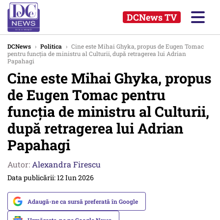
DCNews TV
DCNews
›
Politica
›
Cine este Mihai Ghyka, propus de Eugen Tomac
pentru funcția de ministru al Culturii, după retragerea lui Adrian
Papahagi
Cine este Mihai Ghyka, propus
de Eugen Tomac pentru
funcția de ministru al Culturii,
după retragerea lui Adrian
Papahagi
Autor:
Alexandra Firescu
Data publicării: 12 Iun 2026
Adaugă-ne ca sursă preferată în Google