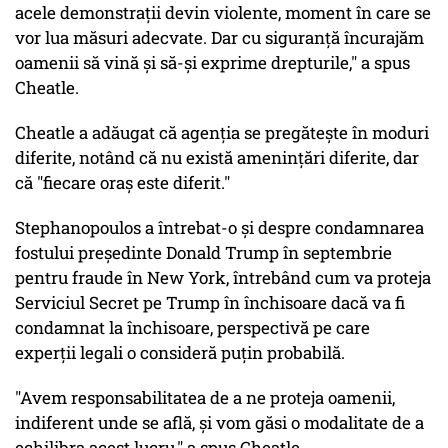
acele demonstrații devin violente, moment în care se
vor lua măsuri adecvate. Dar cu siguranță încurajăm
oamenii să vină și să-și exprime drepturile," a spus
Cheatle.
Cheatle a adăugat că agenția se pregătește în moduri
diferite, notând că nu există amenințări diferite, dar
că "fiecare oraș este diferit."
Stephanopoulos a întrebat-o și despre condamnarea
fostului președinte Donald Trump în septembrie
pentru fraude în New York, întrebând cum va proteja
Serviciul Secret pe Trump în închisoare dacă va fi
condamnat la închisoare, perspectivă pe care
experții legali o consideră puțin probabilă.
"Avem responsabilitatea de a ne proteja oamenii,
indiferent unde se află, și vom găsi o modalitate de a
echilibra acest lucru," a spus Cheatle.