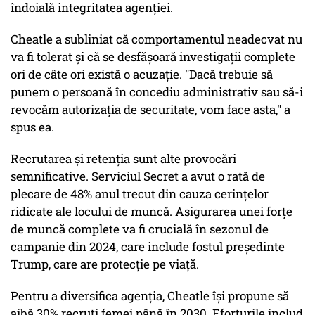
îndoială integritatea agenției.
Cheatle a subliniat că comportamentul neadecvat nu
va fi tolerat și că se desfășoară investigații complete
ori de câte ori există o acuzație. "Dacă trebuie să
punem o persoană în concediu administrativ sau să-i
revocăm autorizația de securitate, vom face asta," a
spus ea.
Recrutarea și retenția sunt alte provocări
semnificative. Serviciul Secret a avut o rată de
plecare de 48% anul trecut din cauza cerințelor
ridicate ale locului de muncă. Asigurarea unei forțe
de muncă complete va fi crucială în sezonul de
campanie din 2024, care include fostul președinte
Trump, care are protecție pe viață.
Pentru a diversifica agenția, Cheatle își propune să
aibă 30% recruți femei până în 2030. Eforturile includ