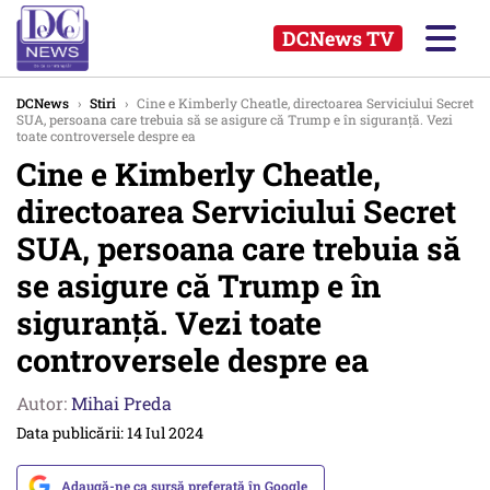
DCNews TV
DCNews
›
Stiri
›
Cine e Kimberly Cheatle, directoarea Serviciului Secret
SUA, persoana care trebuia să se asigure că Trump e în siguranță. Vezi
toate controversele despre ea
Cine e Kimberly Cheatle,
directoarea Serviciului Secret
SUA, persoana care trebuia să
se asigure că Trump e în
siguranță. Vezi toate
controversele despre ea
Autor:
Mihai Preda
Data publicării: 14 Iul 2024
Adaugă-ne ca sursă preferată în Google