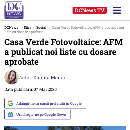
DCNews TV
DCNews
›
Stiri
›
Social
›
Casa Verde Fotovoltaice: AFM a publicat noi
liste cu dosare aprobate
Casa Verde Fotovoltaice: AFM
a publicat noi liste cu dosare
aprobate
Autor:
Doinița Manic
Data publicării: 07 Mai 2025
Adaugă-ne ca sursă preferată în Google
Urmărește-ne pe Google News