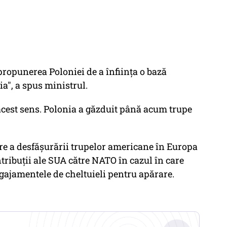
propunerea Poloniei de a înfiinţa o bază
a", a spus ministrul.
 acest sens. Polonia a găzduit până acum trupe
re a desfăşurării trupelor americane în Europa
tribuţii ale SUA către NATO în cazul în care
angajamentele de cheltuieli pentru apărare.
.