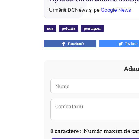
Urmăriți DCNews și pe
Google News
sua
polonia
pentagon
Facebook
Twitter
Adau
0
caractere :: Număr maxim de car