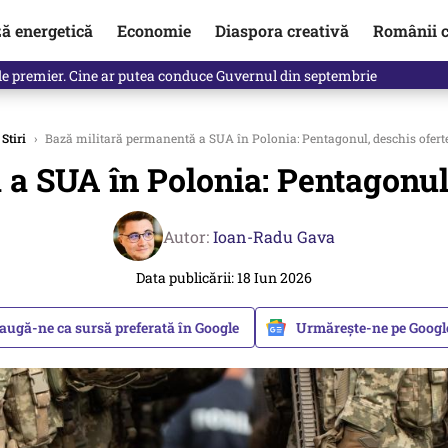
ză energetică
Economie
Diaspora creativă
Românii c
identificată. Ambasadoarea Ucrainei a fost convocată la Ministerul de
Stiri
›
Bază militară permanentă a SUA în Polonia: Pentagonul, deschis ofert
a SUA în Polonia: Pentagonul,
Autor:
Ioan-Radu Gava
Data publicării: 18 Iun 2026
augă-ne ca sursă preferată în Google
Urmărește-ne pe Goog