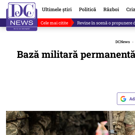
Ultimele știri
Politică
Război
Cri
Cele mai citite
Drona explodată în Bulgaria, 
DCNews
›
Bază militară permanentă 
Ad