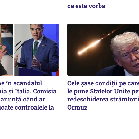
ce este vorba
ne în scandalul
Cele șase condiții pe car
ia și Italia. Comisia
le pune Statelor Unite p
anunță când ar
redeschiderea strâmtori
icate controalele la
Ormuz