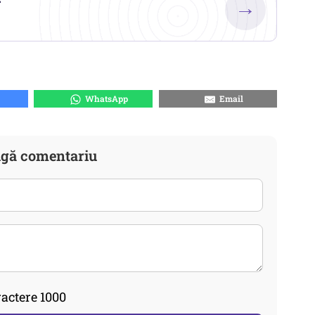
→
WhatsApp
Email
gă comentariu
actere 1000