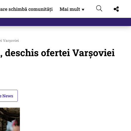
are schimbă comunități
Mai mult
▼
 Externe.…
ei Varșoviei
 deschis ofertei Varșoviei
le News