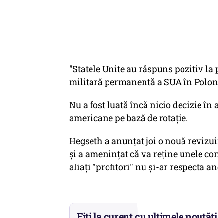
"Statele Unite au răspuns pozitiv la 
militară permanentă a SUA în Poloni
Nu a fost luată încă nicio decizie în
americane pe bază de rotaţie.
Hegseth a anunţat joi o nouă revizui
şi a ameninţat că va reţine unele con
aliaţi "profitori" nu şi-ar respecta 
Fiți la curent cu ultimele noutăți