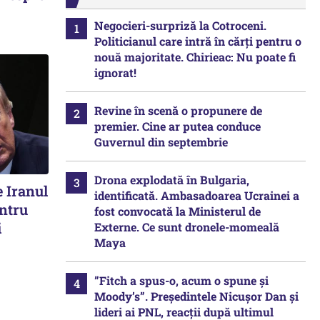
Negocieri-surpriză la Cotroceni.
Politicianul care intră în cărți pentru o
nouă majoritate. Chirieac: Nu poate fi
ignorat!
Revine în scenă o propunere de
premier. Cine ar putea conduce
Guvernul din septembrie
Drona explodată în Bulgaria,
e Iranul
identificată. Ambasadoarea Ucrainei a
entru
fost convocată la Ministerul de
i
Externe. Ce sunt dronele-momeală
Maya
”Fitch a spus-o, acum o spune și
Moody’s”. Președintele Nicușor Dan și
lideri ai PNL, reacții după ultimul