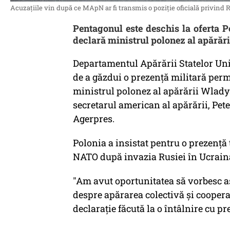
Acuzațiile vin după ce MApN ar fi transmis o poziție oficială privind 
Pentagonul este deschis la oferta 
declară ministrul polonez al apărări
Departamentul Apărării Statelor Unit
de a găzdui o prezenţă militară perm
ministrul polonez al apărării Wlad
secretarul american al apărării, Pete
Agerpres.
Polonia a insistat pentru o prezenţă t
NATO după invazia Rusiei în Ucraina
"Am avut oportunitatea să vorbesc as
despre apărarea colectivă şi cooper
declaraţie făcută la o întâlnire cu pr