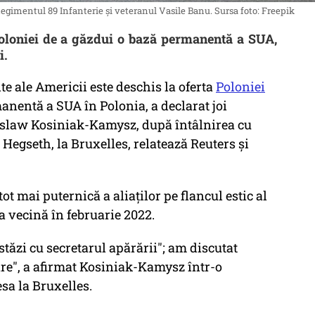
Regimentul 89 Infanterie și veteranul Vasile Banu. Sursa foto: Freepik
Poloniei de a găzdui o bază permanentă a SUA,
i.
e ale Americii este deschis la oferta
Poloniei
anentă a SUA în Polonia, a declarat joi
yslaw Kosiniak-Kamysz, după întâlnirea cu
 Hegseth, la Bruxelles, relatează Reuters și
ot mai puternică a aliaţilor pe flancul estic al
 vecină în februarie 2022.
tăzi cu secretarul apărării"; am discutat
are", a afirmat Kosiniak-Kamysz într-o
esa la Bruxelles.