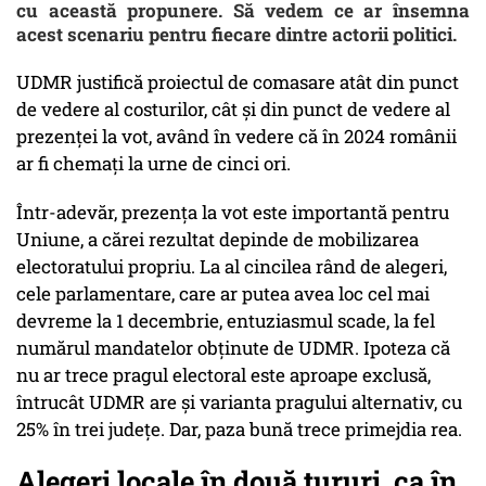
cu această propunere. Să vedem ce ar însemna
acest scenariu pentru fiecare dintre actorii politici.
UDMR justifică proiectul de comasare atât din punct
de vedere al costurilor, cât și din punct de vedere al
prezenței la vot, având în vedere că în 2024 românii
ar fi chemați la urne de cinci ori.
Într-adevăr, prezența la vot este importantă pentru
Uniune, a cărei rezultat depinde de mobilizarea
electoratului propriu. La al cincilea rând de alegeri,
cele parlamentare, care ar putea avea loc cel mai
devreme la 1 decembrie, entuziasmul scade, la fel
numărul mandatelor obținute de UDMR. Ipoteza că
nu ar trece pragul electoral este aproape exclusă,
întrucât UDMR are și varianta pragului alternativ, cu
25% în trei județe. Dar, paza bună trece primejdia rea.
Alegeri locale în două tururi, ca în