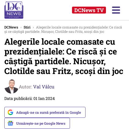
DCNews TV
DCNews
›
Stiri
›
Alegerile locale comasate cu prezidențialele: Ce riscă
și ce câștigă partidele. Nicușor, Clotilde sau Fritz, scoși din joc
Alegerile locale comasate cu
prezidențialele: Ce riscă și ce
câștigă partidele. Nicușor,
Clotilde sau Fritz, scoși din joc
Autor:
Val Vâlcu
Data publicării: 01 Ian 2024
Adaugă-ne ca sursă preferată în Google
Urmărește-ne pe Google News