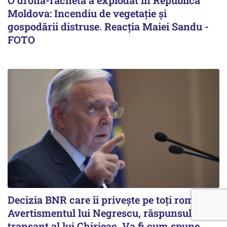
O dronă-rachetă a explodat în Republica
Moldova: Incendiu de vegetație și
gospodării distruse. Reacția Maiei Sandu -
FOTO
Decizia BNR care îi privește pe toți românii.
Avertismentul lui Negrescu, răspunsul
tranșant al lui Chirieac. Va fi cum spune