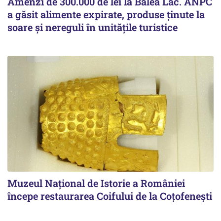
Amenzi de 300.000 de lei la Bâlea Lac. ANPC
a găsit alimente expirate, produse ținute la
soare și nereguli în unitățile turistice
Muzeul Național de Istorie a României
începe restaurarea Coifului de la Coțofenești