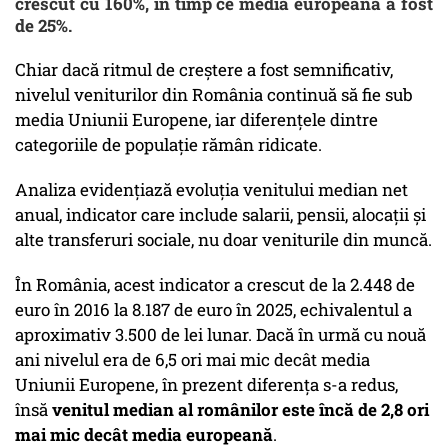
crescut cu 160%, în timp ce media europeană a fost
de 25%.
Chiar dacă ritmul de creștere a fost semnificativ,
nivelul veniturilor din România continuă să fie sub
media Uniunii Europene, iar diferențele dintre
categoriile de populație rămân ridicate.
Analiza evidențiază evoluția venitului median net
anual, indicator care include salarii, pensii, alocații și
alte transferuri sociale, nu doar veniturile din muncă.
În România, acest indicator a crescut de la 2.448 de
euro în 2016 la 8.187 de euro în 2025, echivalentul a
aproximativ 3.500 de lei lunar. Dacă în urmă cu nouă
ani nivelul era de 6,5 ori mai mic decât media
Uniunii Europene, în prezent diferența s-a redus,
însă
venitul median al românilor este încă de 2,8 ori
mai mic decât media europeană
.