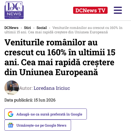
DCNews TV
DCNews
›
Stiri
›
Social
›
Veniturile românilor au crescut cu 160% în
ultimii 15 ani. Cea mai rapidă creştere din Uniunea Europeană
Veniturile românilor au
crescut cu 160% în ultimii 15
ani. Cea mai rapidă creştere
din Uniunea Europeană
Autor:
Loredana Iriciuc
Data publicării: 15 Iun 2026
Adaugă-ne ca sursă preferată în Google
Urmărește-ne pe Google News