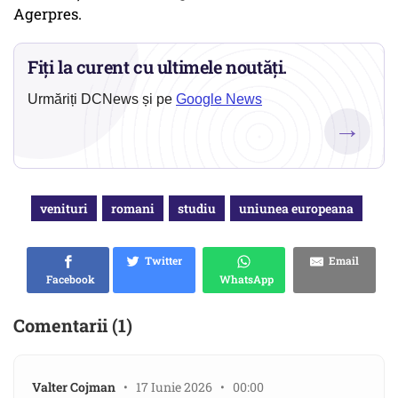
Agerpres.
Fiți la curent cu ultimele noutăți.
Urmăriți DCNews și pe
Google News
→
venituri
romani
studiu
uniunea europeana
Twitter
Email
Facebook
WhatsApp
Comentarii (1)
Valter Cojman
• 17 Iunie 2026 • 00:00