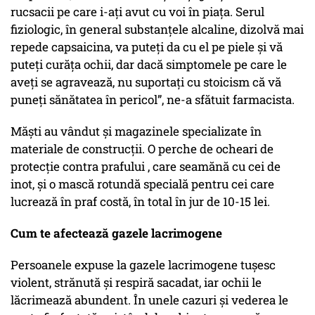
rucsacii pe care i-ați avut cu voi în piața. Serul
fiziologic, în general substanțele alcaline, dizolvă mai
repede capsaicina, va puteți da cu el pe piele și vă
puteți curăța ochii, dar dacă simptomele pe care le
aveți se agravează, nu suportați cu stoicism că vă
puneți sănătatea în pericol”, ne-a sfătuit farmacista.
Măști au vândut și magazinele specializate în
materiale de construcții. O perche de ocheari de
protecție contra prafului , care seamănă cu cei de
inot, și o mască rotundă specială pentru cei care
lucrează în praf costă, în total în jur de 10-15 lei.
Cum te afectează gazele lacrimogene
Persoanele expuse la gazele lacrimogene tușesc
violent, strănută și respiră sacadat, iar ochii le
lăcrimează abundent. În unele cazuri și vederea le