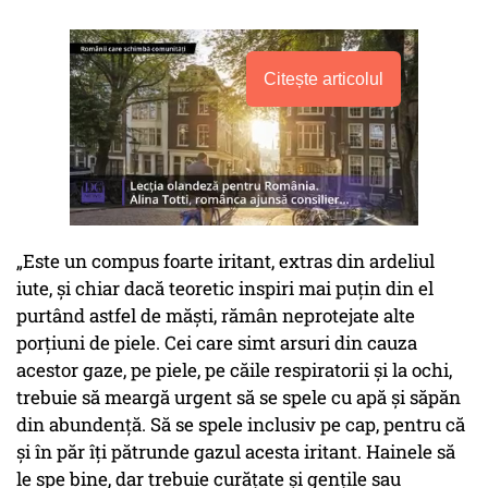
Citește articolul
„Este un compus foarte iritant, extras din ardeliul
iute, și chiar dacă teoretic inspiri mai puțin din el
purtând astfel de măști, rămân neprotejate alte
porțiuni de piele. Cei care simt arsuri din cauza
acestor gaze, pe piele, pe căile respiratorii și la ochi,
trebuie să meargă urgent să se spele cu apă și săpăn
din abundență. Să se spele inclusiv pe cap, pentru că
și în păr îți pătrunde gazul acesta iritant. Hainele să
le spe bine, dar trebuie curățate și gențile sau