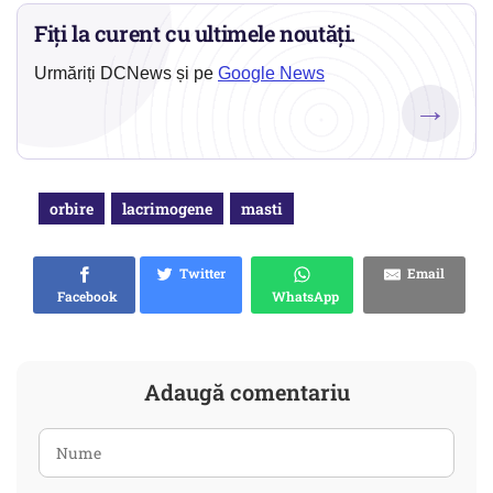
Fiți la curent cu ultimele noutăți.
Urmăriți DCNews și pe
Google News
→
orbire
lacrimogene
masti
Twitter
Email
Facebook
WhatsApp
Adaugă comentariu