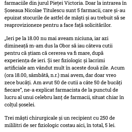
farmaciile din jurul Pieței Victoria. Doar la intrarea în
Șoseaua Nicolae Titulescu sunt 5 farmacii, care și-au
epuizat stocurile de astfel de măști și au trebuit să se
reaprovizioneze pentru a face față solicitărilor.
„Ieri pe la 18.00 nu mai aveam niciuna, iar azi
dimineață m-am dus la Obor să iau câteva cutii
pentru că știam că cererea va fi mare, după
experiența de ieri. Și ser fiziologic și lacrimi
artificiale am vândut mult în aceste două zile. Acum
(ora 18.00, sâmbătă, n.r.) mai avem, dar doar vreo
zece bucăți. Am avut 50 de cutii a câte 50 de bucăți
fiecare”, ne-a explicat farmacista de la punctul de
lucru al unui celebru lanț de farmacii, situat chiar în
colțul șoselei.
Trei măști chirurgicale și un recipient cu 250 de
mililitri de ser fiziologic costau aici, în total, 5 lei.