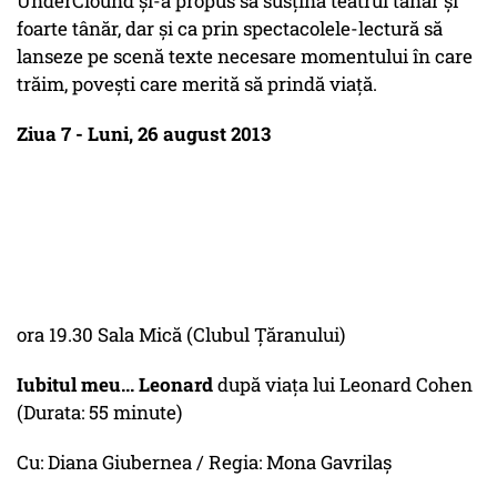
UnderClound și-a propus să susțină teatrul tânăr și
foarte tânăr, dar și ca prin spectacolele-lectură să
lanseze pe scenă texte necesare momentului în care
trăim, povești care merită să prindă viață.
Ziua 7 - Luni, 26 august 2013
ora 19.30 Sala Mică (Clubul Ţăranului)
Iubitul meu... Leonard
după viaţa lui Leonard Cohen
(Durata: 55 minute)
Cu: Diana Giubernea / Regia: Mona Gavrilaş