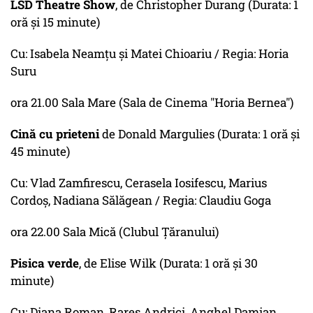
LSD Theatre Show
, de Christopher Durang (Durata: 1
oră şi 15 minute)
Cu: Isabela Neamţu şi Matei Chioariu / Regia: Horia
Suru
ora 21.00 Sala Mare (Sala de Cinema "Horia Bernea")
Cină cu prieteni
de Donald Margulies (Durata: 1 oră şi
45 minute)
Cu: Vlad Zamfirescu, Cerasela Iosifescu, Marius
Cordoş, Nadiana Sălăgean / Regia: Claudiu Goga
ora 22.00 Sala Mică (Clubul Ţăranului)
Pisica verde
, de Elise Wilk (Durata: 1 oră şi 30
minute)
Cu: Diana Roman, Rareş Andrici, Anghel Damian,