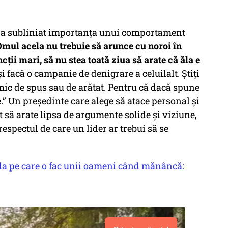
n a subliniat importanța unui comportament
mul acela nu trebuie să arunce cu noroi în
cții mari, să nu stea toată ziua să arate că ăla e
i facă o campanie de denigrare a celuilalt. Știți
imic de spus sau de arătat. Pentru că dacă spune
e.” Un președinte care alege să atace personal și
 să arate lipsa de argumente solide și viziune,
pectul de care un lider ar trebui să se
la pe care o fac unii oameni când mănâncă: