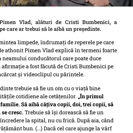
e Pimen Vlad, alături de Cristi Bumbenici, a
 pe care ar trebui să le aibă un președinte.
 mintea limpede, îndrumați de reperele pe care
le athonit Pimen Vlad explică în termeni foarte
a neamului conducătorul care poate duce
 afirmație a fost făcută de Cristi Bumbenici pe
cărcat și videoclipul cu părintele.
inte trebuie să fie un om cu o viață bine
tățile cotidiene ale cetățenilor.
„În primul
amilie. Să aibă câțiva copii, doi, trei copii, să
m se cresc.
Trebuie să își dorească să fie un
încredere la spital, nu cu frică. După aia, când
vățământ bun. (...) Dacă cel care ajunge la vârf