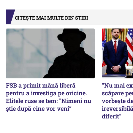
CITEȘTE MAI MULTE DIN STIRI
FSB a primit mână liberă
"Nu mai ex
pentru a investiga pe oricine.
scăpare pe
Elitele ruse se tem: "Nimeni nu
vorbește de
știe după cine vor veni”
ireversibilă
diferit"