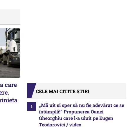
la care
CELE MAI CITITE ȘTIRI
ere.
vinieta
„Mă uit și sper să nu fie adevărat ce se
întâmplă!“ Propunerea Oanei
Gheorghiu care l-a uluit pe Eugen
Teodorovici / video