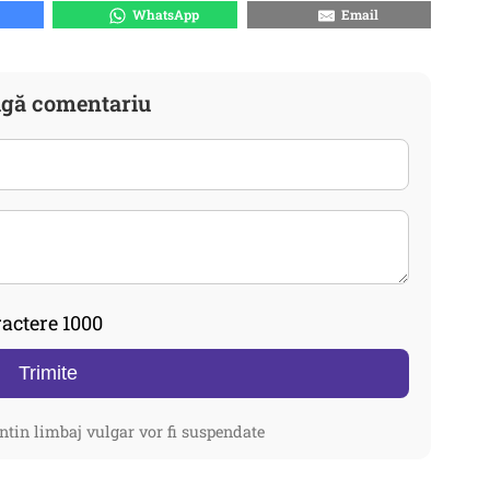
WhatsApp
Email
gă comentariu
actere 1000
Trimite
ntin limbaj vulgar vor fi suspendate