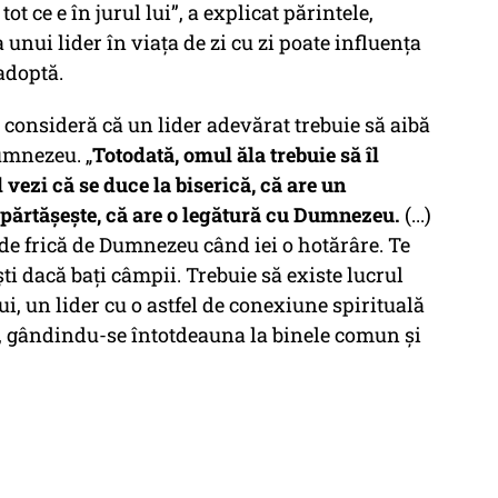
tot ce e în jurul lui”, a explicat părintele,
unui lider în viața de zi cu zi poate influența
 adoptă.
 consideră că un lider adevărat trebuie să aibă
umnezeu. „
Totodată, omul ăla trebuie să îl
ezi că se duce la biserică, că are un
mpărtășește, că are o legătură cu Dumnezeu.
(...)
 de frică de Dumnezeu când iei o hotărâre. Te
ti dacă bați câmpii. Trebuie să existe lucrul
ui, un lider cu o astfel de conexiune spirituală
te, gândindu-se întotdeauna la binele comun și