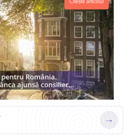
Citește articolul
.
→