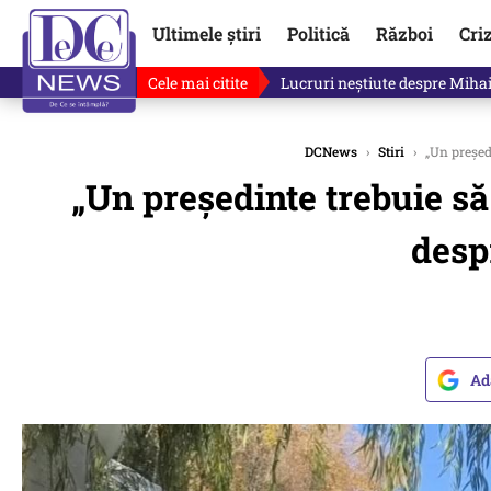
Ultimele știri
Politică
Război
Cri
Cele mai citite
„Mă uit și sper să nu fie ade
DCNews
›
Stiri
›
„Un președi
„Un președinte trebuie să
despr
Ad