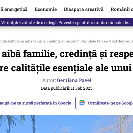
ză energetică
Economie
Diaspora creativă
Românii c
vărat ce se întâmplă!“ Propunerea Oanei Gheorghiu care l-a uluit pe Eu
nte trebuie să aibă familie, credință și respect”. Părintele Pimen Vlad despre cal
 aibă familie, credință și resp
e calitățile esențiale ale unui
Autor:
Gențiana Pavel
Data publicării: 11 Feb 2025
augă-ne ca sursă preferată în Google
Urmărește-ne pe Goog