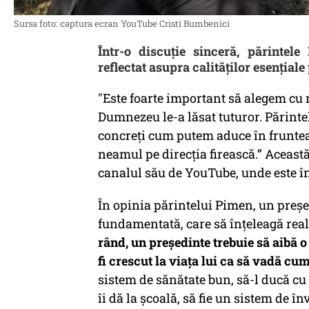
Sursa foto: captura ecran YouTube Cristi Bumbenici
Într-o discuție sinceră, părintel
reflectat asupra calităților esențiale
"Este foarte important să alegem cu
Dumnezeu le-a lăsat tuturor. Părinte
concreți cum putem aduce în frunte
neamul pe direcția firească.” Această
canalul său de YouTube, unde este în
În opinia părintelui Pimen, un președ
fundamentată, care să înțeleagă reali
rând, un președinte trebuie să aibă o f
fi crescut la viața lui ca să vadă cu
sistem de sănătate bun, să-l ducă cu 
îi dă la școală, să fie un sistem de în