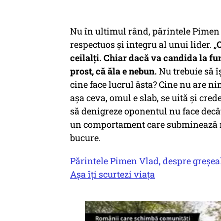
Nu în ultimul rând, părintele Pime
respectuos și integru al unui lider. „
O
ceilalți. Chiar dacă va candida la fun
prost, că ăla e nebun.
Nu trebuie să îș
cine face lucrul ăsta? Cine nu are n
așa ceva, omul e slab, se uită și cred
să denigreze oponentul nu face decât
un comportament care subminează res
bucure.
Părintele Pimen Vlad, despre greșea
Așa îți scurtezi viața