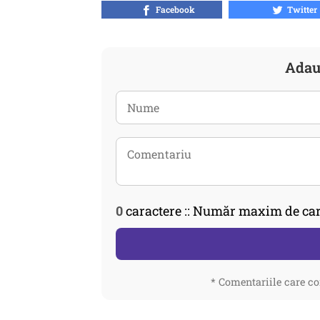
Facebook
Twitter
Adau
0
caractere :: Număr maxim de car
* Comentariile care co