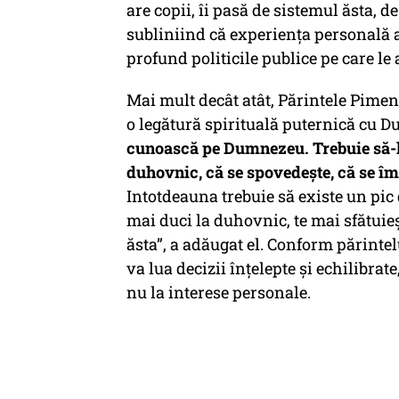
are copii, îi pasă de sistemul ăsta, de 
subliniind că experiența personală a 
profund politicile publice pe care le
Mai mult decât atât, Părintele Pimen
o legătură spirituală puternică cu D
cunoască pe Dumnezeu. Trebuie să-l v
duhovnic, că se spovedește, că se î
Intotdeauna trebuie să existe un pic
mai duci la duhovnic, te mai sfătuieș
ăsta”, a adăugat el. Conform părintel
va lua decizii înțelepte și echilibra
nu la interese personale.