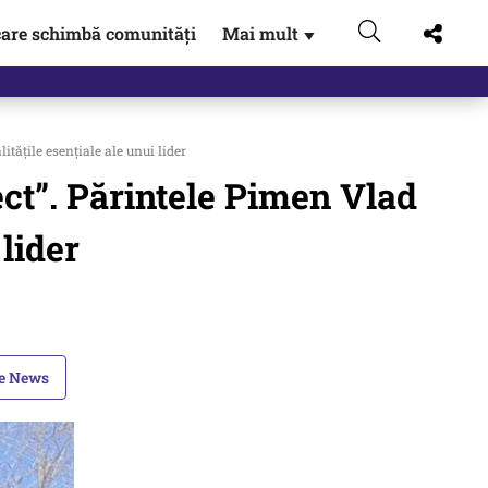
are schimbă comunități
Mai mult
▼
gen…
itățile esențiale ale unui lider
ect”. Părintele Pimen Vlad
 lider
le News