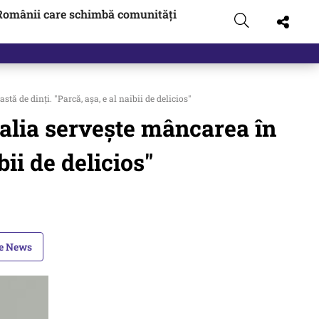
Românii care schimbă comunități
tă de dinți. "Parcă, aşa, e al naibii de delicios"
Italia servește mâncarea în
bii de delicios"
le News