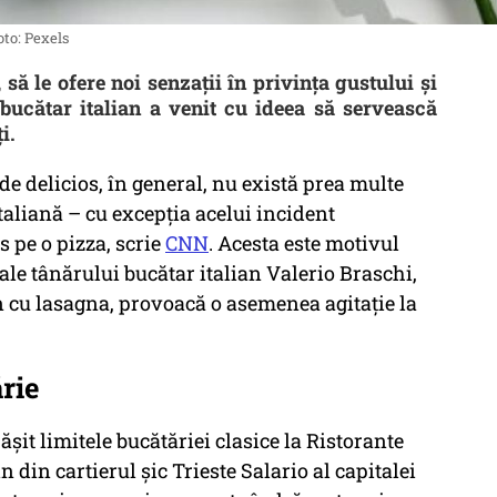
oto: Pexels
să le ofere noi senzaţii în privinţa gustului şi
 bucătar italian a venit cu ideea să servească
ţi.
 de delicios, în general, nu există prea multe
aliană – cu excepția acelui incident
 pe o pizza, scrie
CNN
. Acesta este motivul
 ale tânărului bucătar italian Valerio Braschi,
in cu lasagna, provoacă o asemenea agitație la
rie
ășit limitele bucătăriei clasice la Ristorante
 din cartierul șic Trieste Salario al capitalei