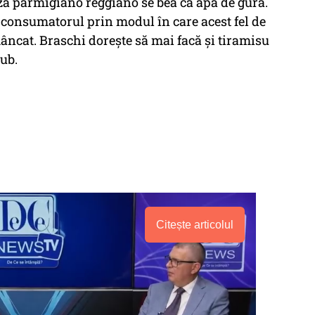
ânză parmigiano reggiano se bea ca apă de gură.
 consumatorul prin modul în care acest fel de
ncat. Braschi doreşte să mai facă şi tiramisu
tub.
Citește articolul