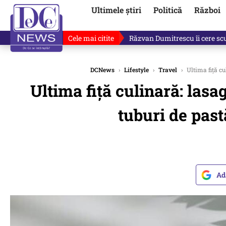
Ultimele știri
Politică
Război
Cele mai citite
Răzvan Dumitrescu îi cere scuze
DCNews
›
Lifestyle
›
Travel
›
Ultima fiţă cu
Ultima fiţă culinară: lasa
tuburi de pastă
Ad