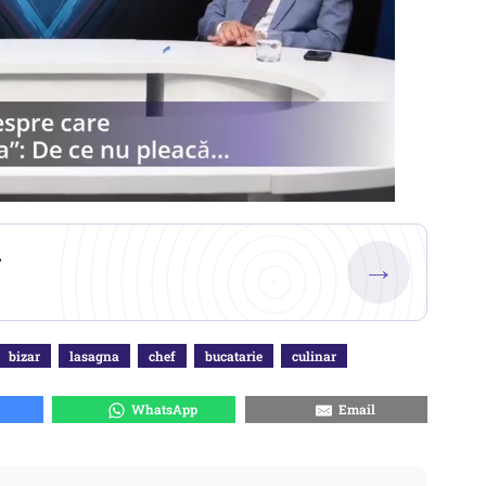
.
→
bizar
lasagna
chef
bucatarie
culinar
WhatsApp
Email