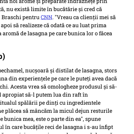
enta noi arome și preparate îndrăznețe prin
ă, nu există limite în bucătărie și cred că
us Braschi pentru
CNN
. "Vreau ca clienții mei să
i apoi să realizeze că odată ce au luat prima
a aromă de lasagna pe care bunica lor o făcea
b)
echamel, nucșoară și distilat de lasagna, stors
una din experienţele pe care le puteţi avea dacă
schi. Acesta vrea să omologheze produsul şi să-
l apropiat să-l putem lua din raft în
tualul spălării pe dinți cu ingredientele
 ne plăcea să mâncăm la micul dejun resturile
de bunica mea, este o parte din ea", spune
ul în care bucățile reci de lasagna i s-au înfipt