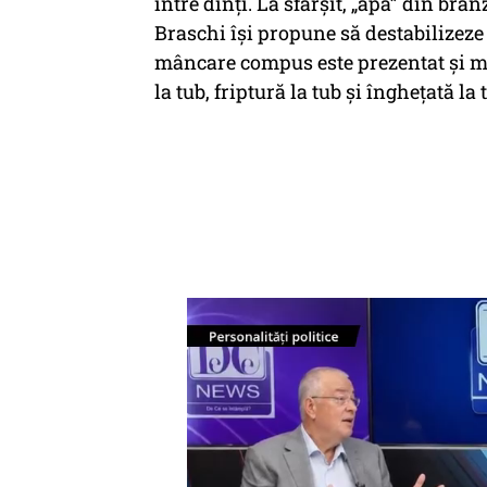
între dinți. La sfârșit, „apa” din br
Braschi își propune să destabilizeze
mâncare compus este prezentat și mâ
la tub, friptură la tub şi îngheţată la 