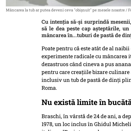
Mâncarea la tub ar putea deveni ceva "obişnuit" pe mesele noastre / F
Cu intenţia să-şi surprindă mesenii, 
să le dea peste cap aşteptările, un
mâncarea în...tuburi de pastă de din
Poate pentru că este atât de al naibii
experimente radicale cu mâncarea it
dezastruos când cineva a pus ananas
pentru care creațiile bizare culinare
inclusiv un tub de pastă de dinți pl
Roma.
Nu există limite în bucătă
Braschi, în vârstă de 24 de ani, a dep
1978, un loc inclus în Ghidul Michelin