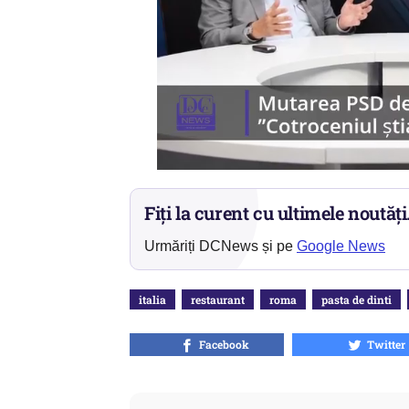
Fiți la curent cu ultimele noutăți
Urmăriți DCNews și pe
Google News
italia
restaurant
roma
pasta de dinti
Facebook
Twitter