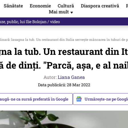
Sănătate
Economie
Cultură
Diaspora creativă
Mai mult
▼
, public, lui Ilie Bolojan / video
linară: lasagna la tub. Un restaurant din Italia servește mâncarea în tuburi de pas
gna la tub. Un restaurant din 
 de dinți. "Parcă, aşa, e al nai
Autor:
Liana Ganea
Data publicării: 28 Mar 2022
augă-ne ca sursă preferată în Google
Urmărește-ne pe Goog