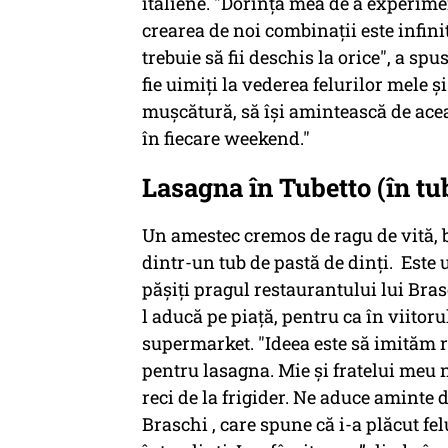
italiene. "Dorința mea de a experim
crearea de noi combinații este infinit
trebuie să fii deschis la orice", a sp
fie uimiți la vederea felurilor mele ș
mușcătură, să își amintească de ace
în fiecare weekend."
Lasagna în Tubetto (în tu
Un amestec cremos de ragu de vită, b
dintr-un tub de pastă de dinți. Este 
păşiţi pragul restaurantului lui Bra
l aducă pe piaţă, pentru ca în viitoru
supermarket. "Ideea este să imităm ri
pentru lasagna. Mie și fratelui meu
reci de la frigider. Ne aduce aminte 
Braschi , care spune că i-a plăcut fel