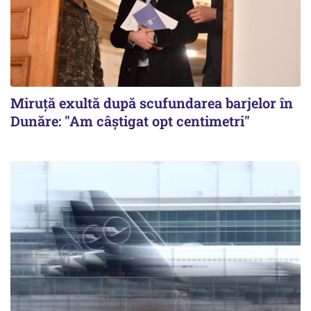
Miruță exultă după scufundarea barjelor în
Dunăre: "Am câștigat opt centimetri"