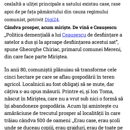
cealaltă a uliţei principale a satului existau case, rase
apoi de pe faţa pământului din cauza regimului
comunist, potrivit
Digi24
.
Cândva prosper, acum miriște. De vină e Ceaușescu
„Politica demenţială a lui
Ceauşescu
de desfiinţare a
satelor a dus şi la aproape desfiinţarea acestui sat”,
spune Gheorghe Chiriac, primarul comunei Mereni,
din care face parte Miriştea.
În anii 80, comuniştii plănuiau să transforme cele
cinci hectare pe care se aflau gospodării în teren
agricol. Localnicii au fost obligaţi să se mute, dar
câţiva s-au opus măsurii. Printre ei, şi Ion Toma,
născut în Miriştea, care nu a vrut sub nici o formă să
îşi abandoneze gospodăria. Acum îşi aminteşte cu
amărăciune de trecutul prosper al localităţii în care
trăiau cândva 500 de oameni: „Erau case, erau şcoli
unde se duceau copiii, erau grajduri, erau de toate pe