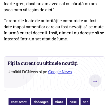
foarte greu, dacă nu am avea cal cu căruţă nu am
avea cum să ieşim de aici.”
Terenurile luate de autorităţile comuniste au fost
date înapoi oamenilor care au fost nevoiţi să se mute
în urmă cu trei decenii. Însă, nimeni nu doreşte să se
întoarcă într-un sat uitat de lume.
Fiți la curent cu ultimele noutăți.
Urmăriți DCNews și pe
Google News
→
ceausescu
dobrogea
viata
case
sat