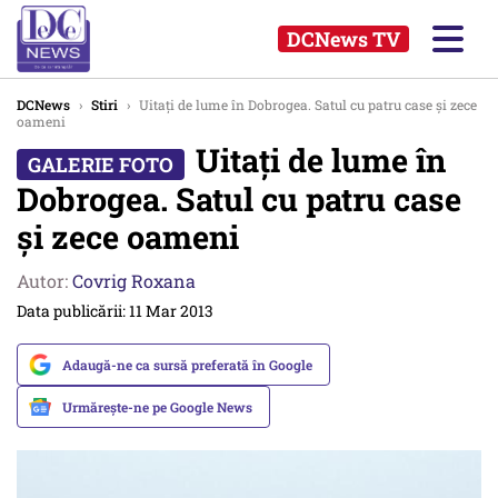
DCNews TV
DCNews
›
Stiri
›
Uitați de lume în Dobrogea. Satul cu patru case și zece
oameni
Uitați de lume în
Dobrogea. Satul cu patru case
și zece oameni
Autor:
Covrig Roxana
Data publicării: 11 Mar 2013
Adaugă-ne ca sursă preferată în Google
Urmărește-ne pe Google News