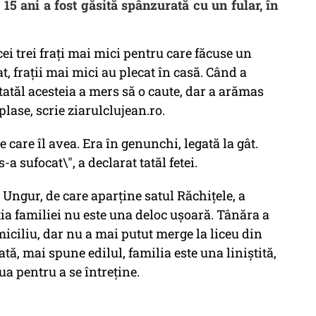
15 ani a fost găsită spânzurată cu un fular, în
ei trei fraţi mai mici pentru care făcuse un
 frații mai mici au plecat în casă. Când a
tatăl acesteia a mers să o caute, dar a arămas
lase, scrie ziarulclujean.ro.
 care îl avea. Era în genunchi, legată la gât.
-a sufocat\", a declarat tatăl fetei.
ngur, de care aparține satul Răchițele, a
ţia familiei nu este una deloc uşoară. Tânăra a
miciliu, dar nu a mai putut merge la liceu din
ă, mai spune edilul, familia este una liniştită,
ua pentru a se întreţine.