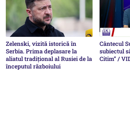
Zelenski, vizită istorică în
Cântecul S
Serbia. Prima deplasare la
subiectul s
aliatul tradițional al Rusiei de la
Citim” / V
începutul războiului