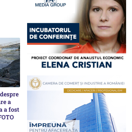
 despre
re a
a a fost
 FOTO