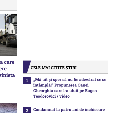
la care
CELE MAI CITITE ȘTIRI
ere.
vinieta
„Mă uit și sper să nu fie adevărat ce se
întâmplă!“ Propunerea Oanei
Gheorghiu care l-a uluit pe Eugen
Teodorovici / video
Condamnat la patru ani de închisoare