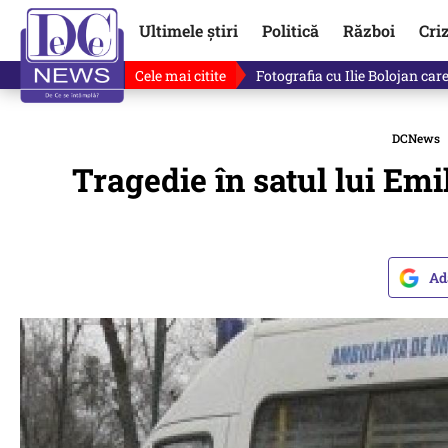
Ultimele știri
Politică
Război
Cri
Cele mai citite
Lucruri neștiute despre Mihai 
DCNews
Tragedie în satul lui Emi
Ad