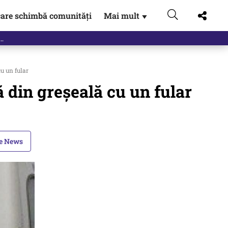
are schimbă comunități
Mai mult
▼
u un fular
ă din greșeală cu un fular
le News