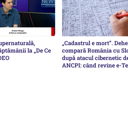
upernaturală,
„Cadastrul e mort”. Deh
ăptămânii la „De Ce
compară România cu Sl
IDEO
după atacul cibernetic de
ANCPI: când revine e-Te