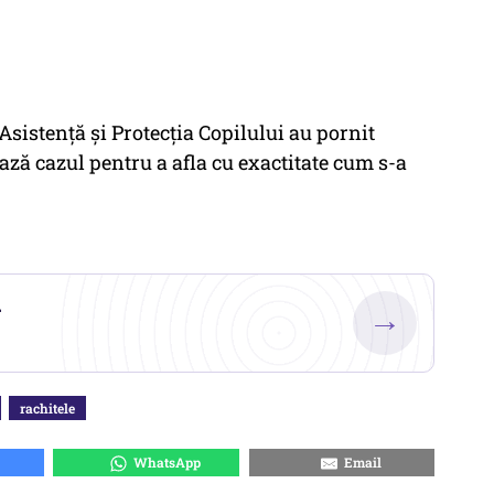
 Asistenţă şi Protecţia Copilului au pornit
ează cazul pentru a afla cu exactitate cum s-a
.
→
rachitele
WhatsApp
Email