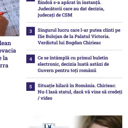
fiindcă s-a apărat în instanță.
Judecătorii care au dat decizia,
judecați de CSM
Singurul lucru care l-ar putea clinti pe
Ilie Bolojan de la Palatul Victoria.
elean
Verdictul lui Bogdan Chirieac
ovacia
 la
Ce se întâmplă cu primul buletin
electronic, decizia luată astăzi de
rra
Guvern pentru toți românii
Situație hilară în România. Chirieac:
Nu-l lasă statul, dacă vă vine să credeți
/ video