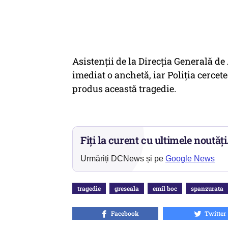
Asistenţii de la Direcţia Generală de
imediat o anchetă, iar Poliția cercet
produs această tragedie.
Fiți la curent cu ultimele noutăți
Urmăriți DCNews și pe
Google News
tragedie
greseala
emil boc
spanzurata
Facebook
Twitter