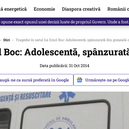
ză energetică
Economie
Diaspora creativă
Românii c
Vîrdol, dezvăluite de o colegă. Povestea pilotului militar dincolo de…
›
Stiri
›
Tragedie în satul lui Emil Boc: Adolescentă, spânzurată din greșeală c
l Boc: Adolescentă, spânzurat
Data publicării: 31 Oct 2014
augă-ne ca sursă preferată în Google
Urmărește-ne pe Goog