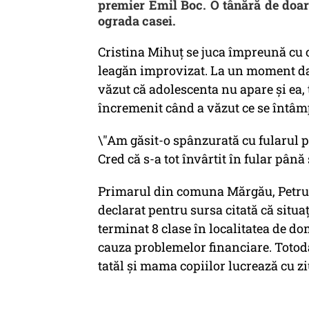
premier Emil Boc. O tânără de doar 
ograda casei.
Cristina Mihuț se juca împreună cu c
leagăn improvizat. La un moment dat,
văzut că adolescenta nu apare și ea, 
încremenit când a văzut ce se întâmp
\"Am găsit-o spânzurată cu fularul pe
Cred că s-a tot învârtit în fular până s
Primarul din comuna Mărgău, Petru U
declarat pentru sursa citată că situa
terminat 8 clase în localitatea de do
cauza problemelor financiare. Totodat
tatăl şi mama copiilor lucrează cu zi