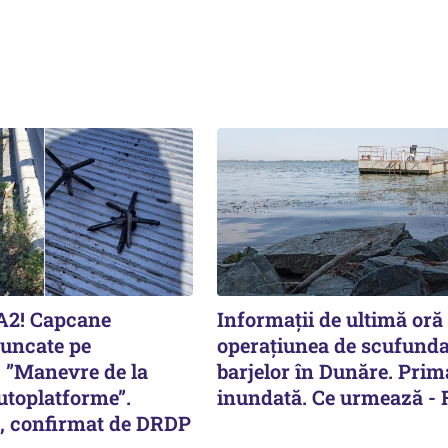
 A2! Capcane
Informații de ultimă oră
runcate pe
operațiunea de scufunda
. ”Manevre de la
barjelor în Dunăre. Prim
autoplatforme”.
inundată. Ce urmează -
, confirmat de DRDP