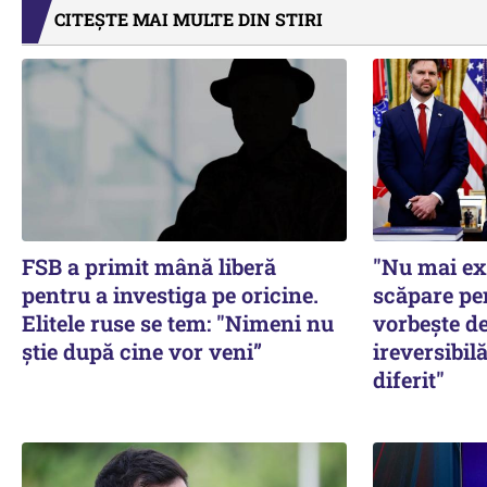
CITEȘTE MAI MULTE DIN STIRI
FSB a primit mână liberă
"Nu mai ex
pentru a investiga pe oricine.
scăpare pe
Elitele ruse se tem: "Nimeni nu
vorbește de
știe după cine vor veni”
ireversibilă
diferit"