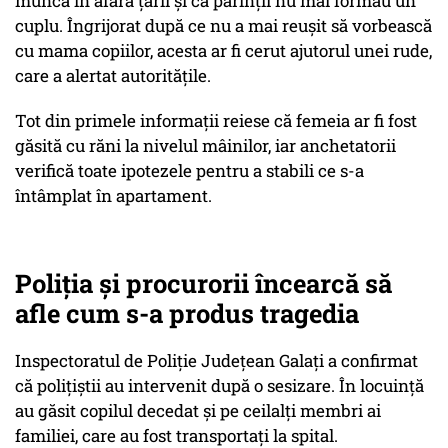
muncă în afara țării și că părinții nu mai formau un
cuplu. Îngrijorat după ce nu a mai reușit să vorbească
cu mama copiilor, acesta ar fi cerut ajutorul unei rude,
care a alertat autoritățile.
Tot din primele informații reiese că femeia ar fi fost
găsită cu răni la nivelul mâinilor, iar anchetatorii
verifică toate ipotezele pentru a stabili ce s-a
întâmplat în apartament.
Poliția și procurorii încearcă să
afle cum s-a produs tragedia
Inspectoratul de Poliție Județean Galați a confirmat
că polițiștii au intervenit după o sesizare. În locuință
au găsit copilul decedat și pe ceilalți membri ai
familiei, care au fost transportați la spital.