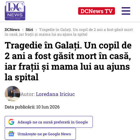
DCNews TV
DCNews
›
Stiri
›
Tragedie în Galați. Un copil de 2 ani a fost găsit mort
în casă, iar frații și mama lui au ajuns la spital
Tragedie în Galați. Un copil de
2 ani a fost găsit mort în casă,
iar frații și mama lui au ajuns
la spital
Autor:
Loredana Iriciuc
Data publicării: 10 Iun 2026
Adaugă-ne ca sursă preferată în Google
Urmărește-ne pe Google News