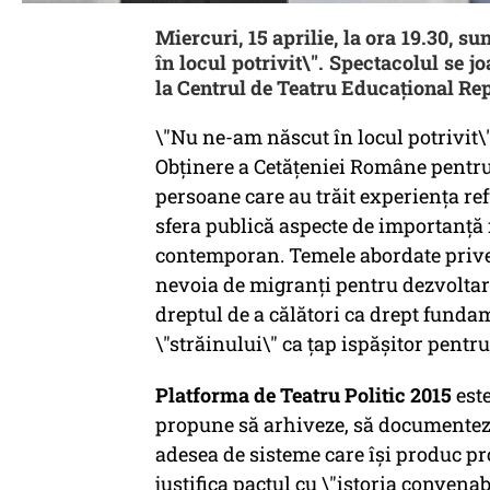
Miercuri, 15 aprilie, la ora 19.30, s
în locul potrivit\". Spectacolul se j
la Centrul de Teatru Educațional Re
\"Nu ne-am născut în locul potrivit\
Obținere a Cetățeniei Române pentru 
persoane care au trăit experiența ref
sfera publică aspecte de importanță
contemporan. Temele abordate prives
nevoia de migranţi pentru dezvoltare
dreptul de a călători ca drept funda
\"străinului\" ca țap ispășitor pentr
Platforma de Teatru Politic 2015
este
propune să arhiveze, să documenteze 
adesea de sisteme care își produc pro
justifica pactul cu \"istoria convenab