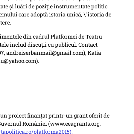
ate și luări de poziție instrumentate politic
mului care adoptă istoria unică, \"istoria de
tere.
enimentele din cadrul Platformei de Teatru
tele includ discuții cu publicul. Contact
07, andreiserbanmail@gmail.com), Katia
riu@yahoo.com).
 un proiect finanțat printr-un grant oferit de
i Guvernul României (www.eeagrants.org,
apolitica.ro/platforma2015).