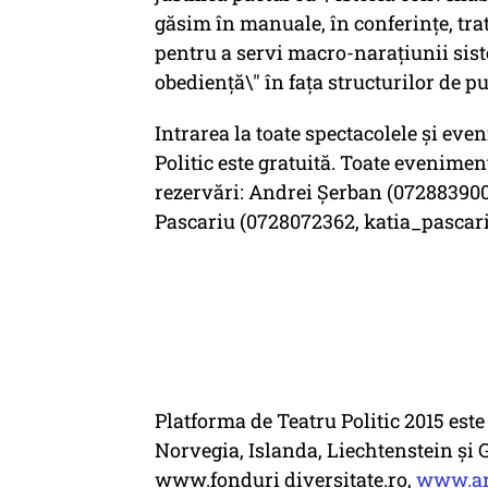
găsim în manuale, în conferințe, trat
pentru a servi macro-narațiunii siste
obediență\" în fața structurilor de pu
Intrarea la toate spectacolele și ev
Politic este gratuită. Toate evenimen
rezervări: Andrei Șerban (07288390
Pascariu (0728072362, katia_pasca
Platforma de Teatru Politic 2015 este
Norvegia, Islanda, Liechtenstein ș
www.fonduri diversitate.ro,
www.art