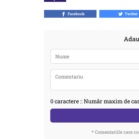
Facebook
Twitter
Adau
0
caractere :: Număr maxim de car
* Comentariile care co