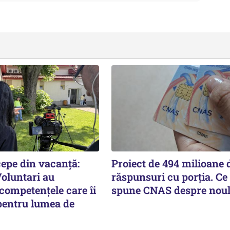
cepe din vacanță:
Proiect de 494 milioane d
Voluntari au
răspunsuri cu porția. Ce
competențele care îi
spune CNAS despre noul
pentru lumea de