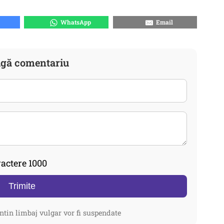
WhatsApp
Email
gă comentariu
actere 1000
Trimite
ntin limbaj vulgar vor fi suspendate