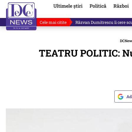
Ultimele știri
Politică
Război
Cele mai citite
Răzvan Dumitrescu îi cere scuze
DCNew
TEATRU POLITIC: Nu 
Ad