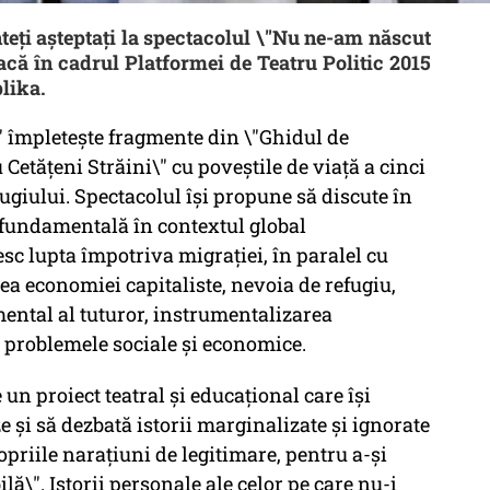
unteți așteptați la spectacolul \"Nu ne-am născut
oacă în cadrul Platformei de Teatru Politic 2015
plika.
" împletește fragmente din \"Ghidul de
Cetățeni Străini\" cu poveștile de viață a cinci
ugiului. Spectacolul își propune să discute în
 fundamentală în contextul global
c lupta împotriva migraţiei, în paralel cu
a economiei capitaliste, nevoia de refugiu,
mental al tuturor, instrumentalizarea
u problemele sociale și economice.
 un proiect teatral și educațional care își
și să dezbată istorii marginalizate și ignorate
priile narațiuni de legitimare, pentru a-și
ilă\". Istorii personale ale celor pe care nu-i