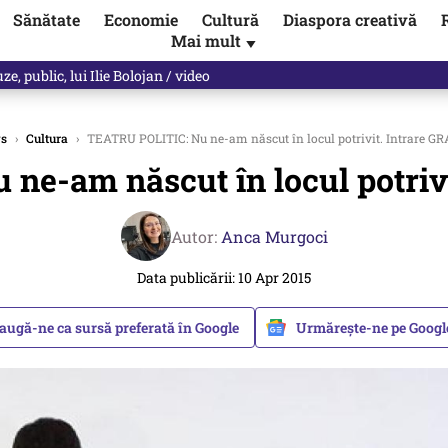
Sănătate
Economie
Cultură
Diaspora creativă
Mai mult
▼
, public, lui Ilie Bolojan / video
s
›
Cultura
›
TEATRU POLITIC: Nu ne-am născut în locul potrivit. Intrare G
ne-am născut în locul potriv
Autor:
Anca Murgoci
Data publicării: 10 Apr 2015
augă-ne ca sursă preferată în Google
Urmărește-ne pe Goog