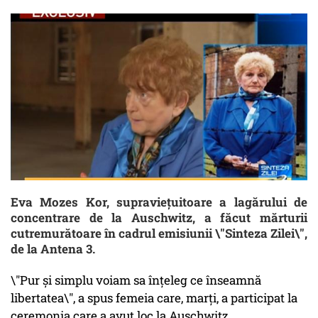
Eva Mozes Kor, supravieţuitoare a lagărului de
concentrare de la Auschwitz, a făcut mărturii
cutremurătoare în cadrul emisiunii \"Sinteza Zilei\",
de la Antena 3.
\"Pur şi simplu voiam sa înţeleg ce înseamnă
libertatea\", a spus femeia care, marți, a participat la
ceremonia care a avut loc la Auschwitz.