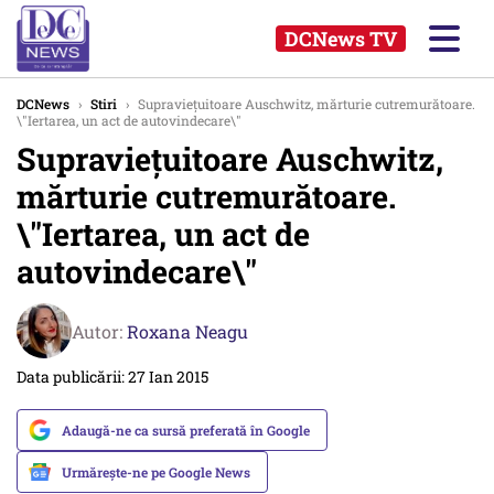
DCNews TV
DCNews
›
Stiri
›
Supraviețuitoare Auschwitz, mărturie cutremurătoare.
\"Iertarea, un act de autovindecare\"
Supraviețuitoare Auschwitz,
mărturie cutremurătoare.
\"Iertarea, un act de
autovindecare\"
Autor:
Roxana Neagu
Data publicării: 27 Ian 2015
Adaugă-ne ca sursă preferată în Google
Urmărește-ne pe Google News