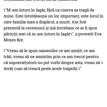
\"M-am întors în lagăr, fără ca cineva sa tragă de
mine. Este întotdeauna un loc important, este locul în
care familia mea a dispărut, a murit. Am fost
prezentă la ceremonii şi mă întrebam ce ar fi spus
părinții mei că m-am întors în lagăr\", a povestit Eva
Mozes Kor.
\"Vreau să le spun oamenilor ce am simţit, ce am
trăit, vreau să ne amintim prin ce am trecut pentru
că supravieţutorii nu pot vorbi despre asta, vreau să-i
învăţ cum să treacă peste acele tragedii.\"