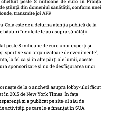
heltuit peste 8 milioane de euro în Franţa
de ştiinţă din domeniul sănătăţii, conform unei
onde, transmite joi AFP.
a-Cola este de a deturna atenţia publică de la
te băuturi îndulcite le au asupra sănătăţii.
at peste 8 milioane de euro unor experţi şi
 şi sportive sau organizatoare de evenimente",
, la fel ca şi în alte părţi ale lumii, aceste
pura sponsorizare şi nu de desfăşurarea unor
porneşte de la o anchetă asupra lobby-ului făcut
t în 2015 de New York Times. În faţa
sparenţă şi a publicat pe site-ul său de
de activităţi pe care le-a finanţat în SUA.