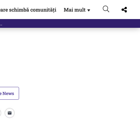
are schimbă comunități
Mai mult
▼
le News