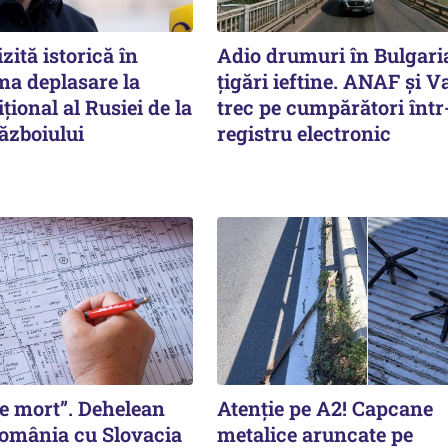
zită istorică în
Adio drumuri în Bulgari
ma deplasare la
țigări ieftine. ANAF și V
ițional al Rusiei de la
trec pe cumpărători înt
ăzboiului
registru electronic
 e mort”. Dehelean
Atenție pe A2! Capcane
omânia cu Slovacia
metalice aruncate pe