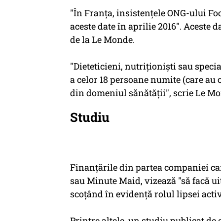
"În Franţa, insistenţele ONG-ului F
aceste date în aprilie 2016". Aceste d
de la Le Monde.
"Dieteticieni, nutriţionişti sau spec
a celor 18 persoane numite (care au c
din domeniul sănătăţii", scrie Le M
Studiu
Finanţările din partea companiei car
sau Minute Maid, vizează "să facă uit
scoţând în evidenţă rolul lipsei activ
Printre altele, un studiu publicat de 