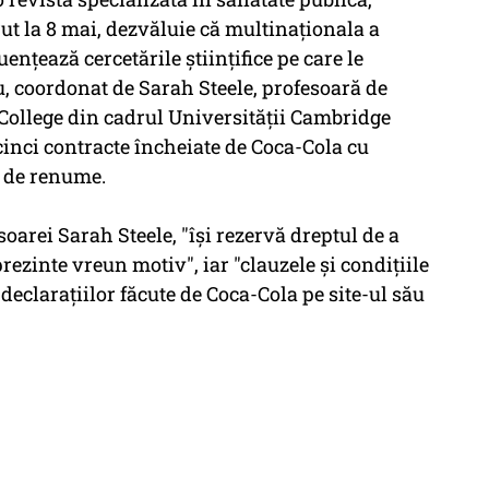
rut la 8 mai, dezvăluie că multinaţionala a
enţează cercetările ştiinţifice pe care le
u, coordonat de Sarah Steele, profesoară de
s College din cadrul Universităţii Cambridge
inci contracte încheiate de Coca-Cola cu
e de renume.
arei Sarah Steele, "îşi rezervă dreptul de a
prezinte vreun motiv", iar "clauzele şi condiţiile
declaraţiilor făcute de Coca-Cola pe site-ul său