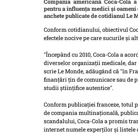
Compania americană Coca-Cola a c
pentru a influenţa medici şi oameni 
anchete publicate de cotidianul Le M
Conform cotidianului, obiectivul Coc
efectele nocive pe care sucurile şi al
"Începând cu 2010, Coca-Cola a acord
diverselor organizaţii medicale, dar
scrie Le Monde, adăugând că "în Franţa
finanţări ţin de comunicare sau de 
studii ştiinţifice autentice".
Conform publicaţiei franceze, totul 
de compania multinaţională, publica
scandalului, Coca-Cola a promis tran
internet numele experţilor şi listele 