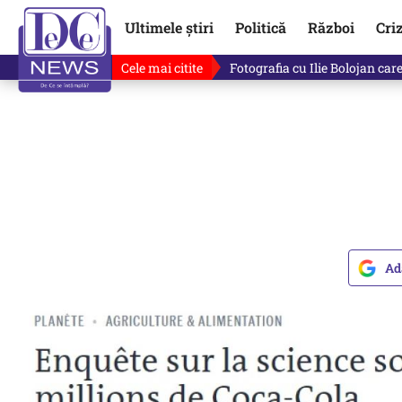
Ultimele știri
Politică
Război
Cri
Cele mai citite
Lucruri neștiute despre Mihai 
Ad