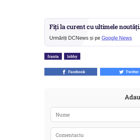
Fiți la curent cu ultimele noutăți
Urmăriți DCNews și pe
Google News
franta
lobby
Facebook
Twitter
Adau