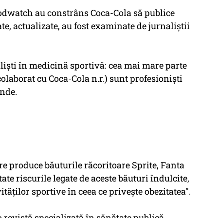
oodwatch au constrâns Coca-Cola să publice
ate, actualizate, au fost examinate de jurnaliştii
ialişti în medicină sportivă: cea mai mare parte
olaborat cu Coca-Cola n.r.) sunt profesionişti
onde.
e produce băuturile răcoritoare Sprite, Fanta
ate riscurile legate de aceste băuturi îndulcite,
ităţilor sportive în ceea ce priveşte obezitatea".
o revistă specializată în sănătate publică,