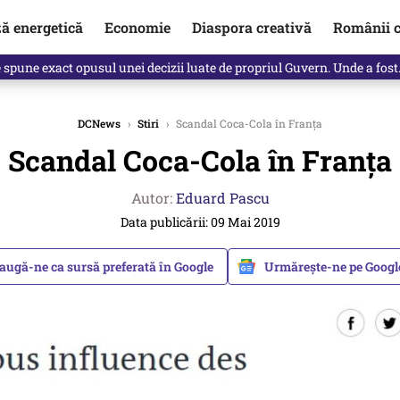
ză energetică
Economie
Diaspora creativă
Românii c
Vîrdol, dezvăluite de o colegă. Povestea pilotului militar dincolo de…
DCNews
›
Stiri
›
Scandal Coca-Cola în Franța
Scandal Coca-Cola în Franța
Autor:
Eduard Pascu
Data publicării: 09 Mai 2019
augă-ne ca sursă preferată în Google
Urmărește-ne pe Goog