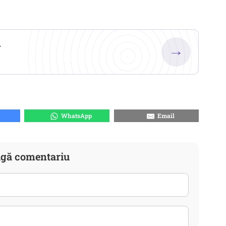
.
→
WhatsApp
Email
gă comentariu