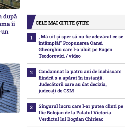
a după
CELE MAI CITITE ȘTIRI
ama îi
r-un
„Mă uit și sper să nu fie adevărat ce se
întâmplă!“ Propunerea Oanei
Gheorghiu care l-a uluit pe Eugen
Teodorovici / video
Condamnat la patru ani de închisoare
fiindcă s-a apărat în instanță.
Judecătorii care au dat decizia,
judecați de CSM
Singurul lucru care l-ar putea clinti pe
Ilie Bolojan de la Palatul Victoria.
Verdictul lui Bogdan Chirieac