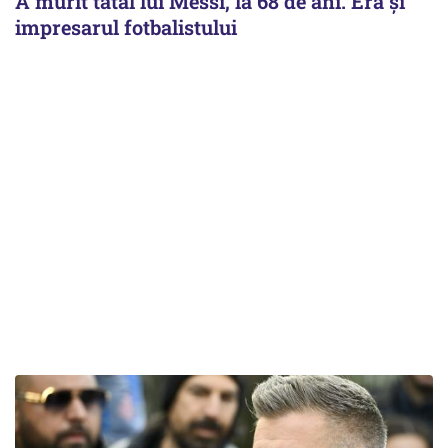
A murit tatăl lui Messi, la 68 de ani. Era și
impresarul fotbalistului