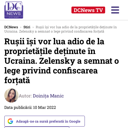
DCNews TV
DCNews
›
Stiri
›
Rușii își vor lua adio de la proprietățile deținute în
Ucraina. Zelensky a semnat o lege privind confiscarea forțată
Rușii își vor lua adio de la
proprietățile deținute în
Ucraina. Zelensky a semnat o
lege privind confiscarea
forțată
Autor:
Doinița Manic
Data publicării: 10 Mar 2022
Adaugă-ne ca sursă preferată în Google