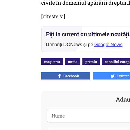
civile în domeniul apărării drepturi
[citeste si]
Fiți la curent cu ultimele noutăți
Urmăriți DCNews și pe
Google News
magistrat
turcia
premiu
consiliul europ
Facebook
Twitter
Adau