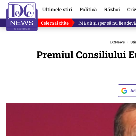
Ultimele știri
Politică
Război
Cri
Cele mai citite
Revine în scenă o propunere 
DCNews
›
Sti
Premiul Consiliului Eu
Ad