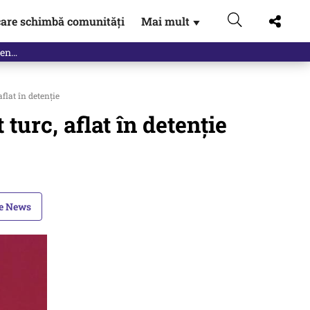
are schimbă comunități
Mai mult
▼
flat în detenție
turc, aflat în detenție
le News