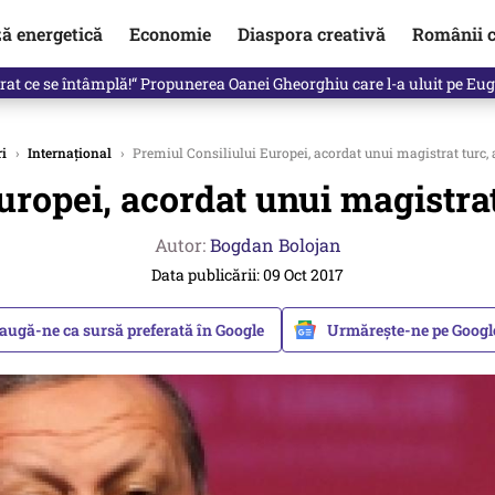
ză energetică
Economie
Diaspora creativă
Românii c
de premier. Cine ar putea conduce Guvernul din septembrie
ri
›
Internațional
›
Premiul Consiliului Europei, acordat unui magistrat turc, a
ropei, acordat unui magistrat 
Autor:
Bogdan Bolojan
Data publicării: 09 Oct 2017
augă-ne ca sursă preferată în Google
Urmărește-ne pe Goog