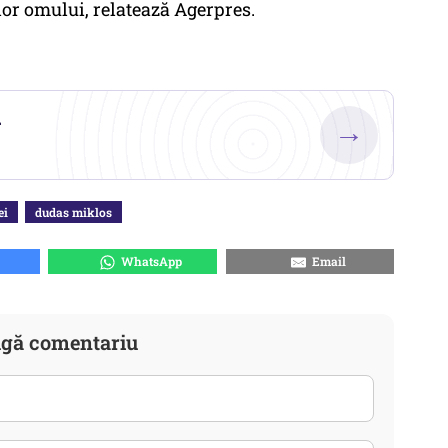
lor omului, relatează Agerpres.
.
→
ei
dudas miklos
WhatsApp
Email
gă comentariu