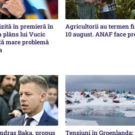
izită în premieră în
Agricultorii au termen fi
-a plâns lui Vucic
10 august. ANAF face pr
ltă mare problemă
a
Andras Baka, propus
Tensiuni în Groenlanda: