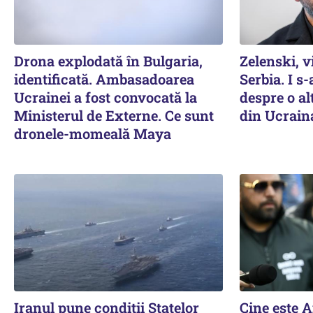
Drona explodată în Bulgaria,
Zelenski, v
identificată. Ambasadoarea
Serbia. I s
Ucrainei a fost convocată la
despre o a
Ministerul de Externe. Ce sunt
din Ucrain
dronele-momeală Maya
Iranul pune condiții Statelor
Cine este 