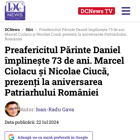
DCNews TV
DCNews
›
Stiri
›
Preafericitul Părinte Daniel împlinește 73 de ani.
Marcel Ciolacu și Nicolae Ciucă, prezenți la aniversarea Patriarhului
României
Preafericitul Părinte Daniel
împlinește 73 de ani. Marcel
Ciolacu și Nicolae Ciucă,
prezenți la aniversarea
Patriarhului României
Autor:
Ioan-Radu Gava
Data publicării: 22 Iul 2024
Adaugă-ne ca sursă preferată în Google