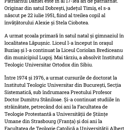
Patriarhul Daniel este în al 17-lea an de patriarhat.
Originar din satul Dobrești, județul Timiș, el s-a
născut pe 22 iulie 1951, fiind al treilea copil al
învățătorului Alexie și Stela Ciobotea.
A urmat școala primară în satul natal și gimnaziul în
localitatea Lăpușnic. Liceul l-a început în orașul
Buziaș și l-a continuat la Liceul Coriolan Brediceanu
din municipiul Lugoj. Mai târziu, a absolvit Institutul
Teologic Universitar Ortodox din Sibiu.
Între 1974 și 1976, a urmat cursurile de doctorat la
Institutul Teologic Universitar din București, Secția
Sistematică, sub îndrumarea Preotului Profesor
Doctor Dumitru Stăniloae. Și-a continuat studiile în
străinătate, petrecând doi ani la Facultatea de
Teologie Protestantă a Universității de Științe
Umane din Strasbourg (Franța) și doi ani la
Facultatea de Teologie Catolică a Universității Albert