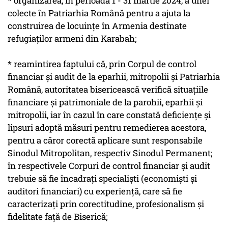
* organizarea, în perioada 1 - 31 martie 2024, a unei
colecte în Patriarhia Română pentru a ajuta la
construirea de locuinţe în Armenia destinate
refugiaţilor armeni din Karabah;
* reamintirea faptului că, prin Corpul de control
financiar şi audit de la eparhii, mitropolii şi Patriarhia
Română, autoritatea bisericească verifică situaţiile
financiare şi patrimoniale de la parohii, eparhii şi
mitropolii, iar în cazul în care constată deficienţe şi
lipsuri adoptă măsuri pentru remedierea acestora,
pentru a căror corectă aplicare sunt responsabile
Sinodul Mitropolitan, respectiv Sinodul Permanent;
în respectivele Corpuri de control financiar şi audit
trebuie să fie încadraţi specialişti (economişti şi
auditori financiari) cu experienţă, care să fie
caracterizaţi prin corectitudine, profesionalism şi
fidelitate faţă de Biserică;