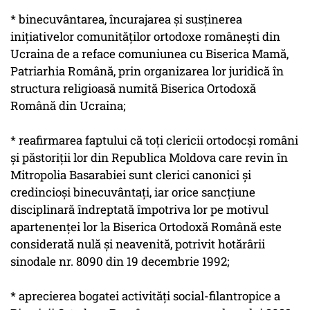
* binecuvântarea, încurajarea şi susţinerea
iniţiativelor comunităţilor ortodoxe româneşti din
Ucraina de a reface comuniunea cu Biserica Mamă,
Patriarhia Română, prin organizarea lor juridică în
structura religioasă numită Biserica Ortodoxă
Română din Ucraina;
* reafirmarea faptului că toţi clericii ortodocşi români
şi păstoriţii lor din Republica Moldova care revin în
Mitropolia Basarabiei sunt clerici canonici şi
credincioşi binecuvântaţi, iar orice sancţiune
disciplinară îndreptată împotriva lor pe motivul
apartenenţei lor la Biserica Ortodoxă Română este
considerată nulă şi neavenită, potrivit hotărârii
sinodale nr. 8090 din 19 decembrie 1992;
* aprecierea bogatei activităţi social-filantropice a