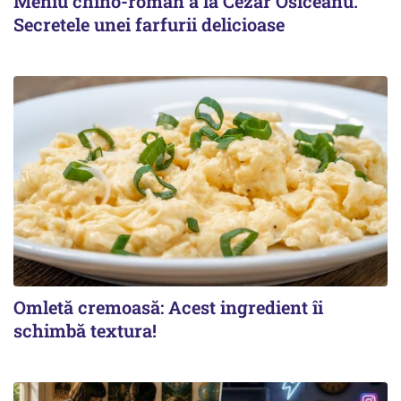
Meniu chino-român a la Cezar Osiceanu.
Secretele unei farfurii delicioase
Omletă cremoasă: Acest ingredient îi
schimbă textura!