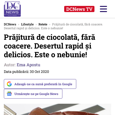
DCNews TV
DCNews
›
Lifestyle
›
Retete
›
Prăjitură de ciocolată, fără coacere.
Desertul rapid și delicios. Este o nebunie!
Prăjitură de ciocolată, fără
coacere. Desertul rapid și
delicios. Este o nebunie!
Autor:
Ema Apostu
Data publicării: 30 Oct 2020
Adaugă-ne ca sursă preferată în Google
Urmărește-ne pe Google News