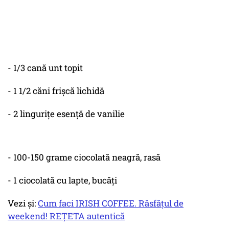
- 1/3 cană unt topit
- 1 1/2 căni frișcă lichidă
- 2 lingurițe esență de vanilie
- 100-150 grame ciocolată neagră, rasă
- 1 ciocolată cu lapte, bucăți
Vezi și:
Cum faci IRISH COFFEE. Răsfățul de
weekend! REȚETA autentică