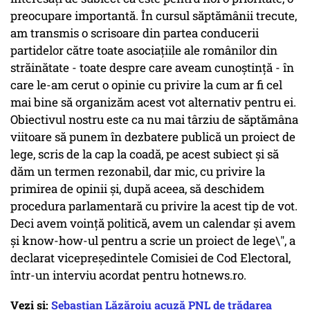
preocupare importantă. În cursul săptămânii trecute,
am transmis o scrisoare din partea conducerii
partidelor către toate asociațiile ale românilor din
străinătate - toate despre care aveam cunoștință - în
care le-am cerut o opinie cu privire la cum ar fi cel
mai bine să organizăm acest vot alternativ pentru ei.
Obiectivul nostru este ca nu mai târziu de săptămâna
viitoare să punem în dezbatere publică un proiect de
lege, scris de la cap la coadă, pe acest subiect și să
dăm un termen rezonabil, dar mic, cu privire la
primirea de opinii și, după aceea, să deschidem
procedura parlamentară cu privire la acest tip de vot.
Deci avem voință politică, avem un calendar și avem
și know-how-ul pentru a scrie un proiect de lege\", a
declarat vicepreședintele Comisiei de Cod Electoral,
într-un interviu acordat pentru hotnews.ro.
Vezi și:
Sebastian Lăzăroiu acuză PNL de trădarea