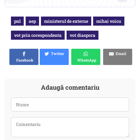
pnl
aep
ministerul de externe
mihai voicu
vot prin corespondenta
vot diaspora
Twitter
Email
Facebook
WhatsApp
Adaugă comentariu