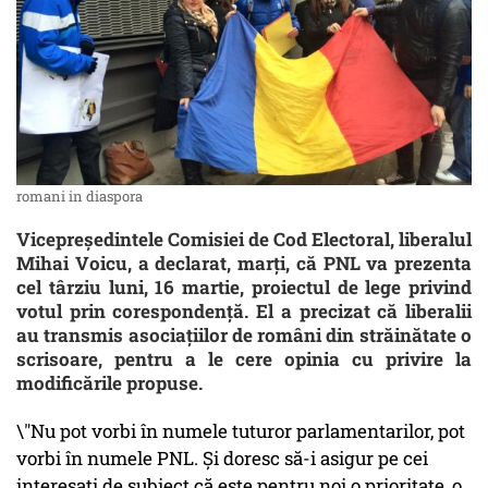
romani in diaspora
Vicepreședintele Comisiei de Cod Electoral, liberalul
Mihai Voicu, a declarat, marți, că PNL va prezenta
cel târziu luni, 16 martie, proiectul de lege privind
votul prin corespondență. El a precizat că liberalii
au transmis asociațiilor de români din străinătate o
scrisoare, pentru a le cere opinia cu privire la
modificările propuse.
\"Nu pot vorbi în numele tuturor parlamentarilor, pot
vorbi în numele PNL. Și doresc să-i asigur pe cei
interesați de subiect că este pentru noi o prioritate, o