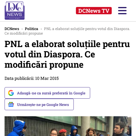
DCNews TV
DCNews
›
Politica
›
PNL a elaborat soluțiile pentru votul din Diaspora.
Ce modificări propune
PNL a elaborat soluțiile pentru
votul din Diaspora. Ce
modificări propune
Data publicării: 10 Mar 2015
Adaugă-ne ca sursă preferată în Google
Urmărește-ne pe Google News