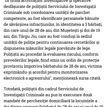
"În urma activităţilor investigative şi operative
desfăşurate de poliţiştii Serviciului de Investigaţii
Criminale sub coordonarea unităţii de parchet
competente, au fost identificate persoanele bănuite
de săvârşirea infracţiunilor, în identitatea a 3 bărbaţi,
din care unul de 28 de ani, din Muşeteşti şi doi de 19
ani, din Târgu Jiu, care au fost conduşi la sediul
unităţii de poliţie pentru continuarea cercetărilor şi
dispunerea măsurilor legale prevăzute de lege.
Poliţiştii au procedat la evaluarea riscului, conform
prevederilor legale, fiind emis un ordin de protecţie
provizoriu împotriva bărbatului de 28 de ani, victima
exprimându-şi acordul pentru monitorizarea
electronică a agresorului", menţionează sursa citată.
Totodată, poliţiştii din cadrul Serviciului de
Investigaţii Criminale au pus în executare două
mandate de percheziţie domiciliară la locuinţele a
doi dintre agresori (bărbatul de 28 de ani şi unul de 19