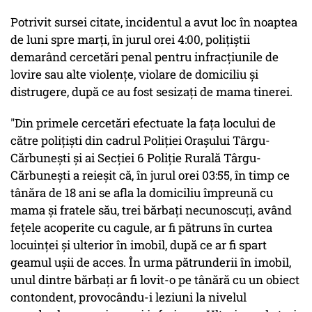
Potrivit sursei citate, incidentul a avut loc în noaptea
de luni spre marţi, în jurul orei 4:00, poliţiştii
demarând cercetări penal pentru infracţiunile de
lovire sau alte violenţe, violare de domiciliu şi
distrugere, după ce au fost sesizaţi de mama tinerei.
"Din primele cercetări efectuate la faţa locului de
către poliţişti din cadrul Poliţiei Oraşului Târgu-
Cărbuneşti şi ai Secţiei 6 Poliţie Rurală Târgu-
Cărbuneşti a reieşit că, în jurul orei 03:55, în timp ce
tânăra de 18 ani se afla la domiciliu împreună cu
mama şi fratele său, trei bărbaţi necunoscuţi, având
feţele acoperite cu cagule, ar fi pătruns în curtea
locuinţei şi ulterior în imobil, după ce ar fi spart
geamul uşii de acces. În urma pătrunderii în imobil,
unul dintre bărbaţi ar fi lovit-o pe tânără cu un obiect
contondent, provocându-i leziuni la nivelul