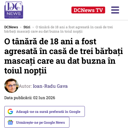
DCNews TV
DCNews
›
Stiri
›
O tânără de 18 ani a fost agresată în casă de trei
bărbați mascați care au dat buzna în toiul nopții
O tânără de 18 ani a fost
agresată în casă de trei bărbați
mascați care au dat buzna în
toiul nopții
Autor:
Ioan-Radu Gava
Data publicării: 02 Iun 2026
Adaugă-ne ca sursă preferată în Google
Urmărește-ne pe Google News