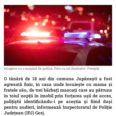
Imagine cu o mașină de poliție. Foto cu rol ilustrativ: Freepik
O tânără de 18 ani din comuna Jupâneşti a fost
agresată fizic, în casa unde locuieşte cu mama şi
fratele său, de trei bărbaţi mascaţi care au pătruns
în toiul nopţii în imobil prin forţarea uşii de acces,
poliţiştii identificându-i pe aceştia şi fiind duşi
pentru audieri, informează Inspectoratul de Poliţie
Judeţean (IPJ) Gorj.