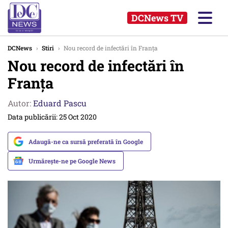
DCNews TV
DCNews
›
Stiri
›
Nou record de infectări în Franța
Nou record de infectări în
Franța
Autor:
Eduard Pascu
Data publicării: 25 Oct 2020
Adaugă-ne ca sursă preferată în Google
Urmărește-ne pe Google News