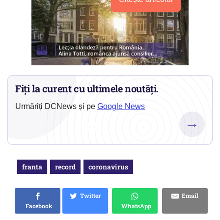
Fiți la curent cu ultimele noutăți.
Urmăriți DCNews și pe
Google News
→
franta
record
coronavirus
Twitter
Email
Facebook
WhatsApp