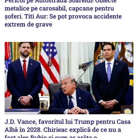
Pericol pe Autostrada Soarelui! Obiecte
metalice pe carosabil, capcane pentru
șoferi. Titi Aur: Se pot provoca accidente
extrem de grave
J.D. Vance, favoritul lui Trump pentru Casa
Albă în 2028. Chirieac explică de ce nu a
fost ales Rubio și cum ar arăta o