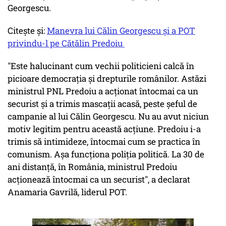
Georgescu.
Citește și:
Manevra lui Călin Georgescu și a POT
privindu-l pe Cătălin Predoiu
"Este halucinant cum vechii politicieni calcă în
picioare democrația și drepturile românilor. Astăzi
ministrul PNL Predoiu a acționat întocmai ca un
securist și a trimis mascații acasă, peste șeful de
campanie al lui Călin Georgescu. Nu au avut niciun
motiv legitim pentru această acțiune. Predoiu i-a
trimis să intimideze, întocmai cum se practica în
comunism. Așa funcționa poliția politică. La 30 de
ani distanță, în România, ministrul Predoiu
acționează întocmai ca un securist", a declarat
Anamaria Gavrilă, liderul POT.