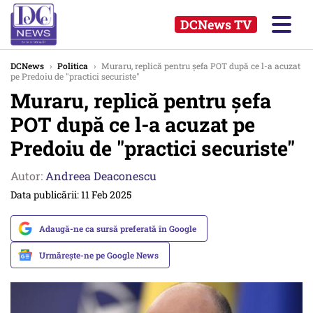
DCNews TV
DCNews
›
Politica
›
Muraru, replică pentru șefa POT după ce l-a acuzat
pe Predoiu de "practici securiste"
Muraru, replică pentru șefa
POT după ce l-a acuzat pe
Predoiu de "practici securiste"
Autor:
Andreea Deaconescu
Data publicării: 11 Feb 2025
Adaugă-ne ca sursă preferată în Google
Urmărește-ne pe Google News