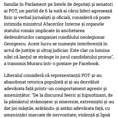
familie în Parlament pe listele de deputați și senatori
ai POT, un partid de 6 la sută ai cărui lideri agresează
fizic și verbal jurnaliști și oficiali, consideră că poate
intimida ministrul Afacerilor Interne și organele
statului român implicate în anchetarea
dedesubturilor campaniei rusofilului neolegionar
Georgescu. Acest lucru se numește interferență în
actul de justiție și ultraj judiciar. Este clar ca lumina
zilei că lanțul se strânge în jurul candidatului prorus",
a transmis Muraru într-o postare pe Facebook.
Liberalul consideră că reprezentanții POT și-au
abandonat retorica populistă și și-au dezvăluit
adevărata față printr-un comportament agresiv și
amenințător. "De la discursul feeric și hipnotizant, de
la pământul strămoșesc și smerenie, extremiștii și-au
dat jos măștile, arătându-și astăzi adevărata față, cu
amenințări marcate de nervozitate, violență și lipsă