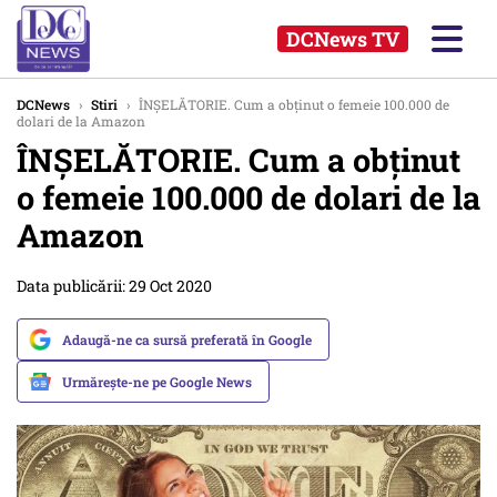
DCNews TV
DCNews
›
Stiri
›
ÎNȘELĂTORIE. Cum a obținut o femeie 100.000 de
dolari de la Amazon
ÎNȘELĂTORIE. Cum a obținut
o femeie 100.000 de dolari de la
Amazon
Data publicării: 29 Oct 2020
Adaugă-ne ca sursă preferată în Google
Urmărește-ne pe Google News