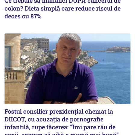
Ce trebuie să mănânci DUPĂ cancerul de
colon? Dieta simplă care reduce riscul de
deces cu 87%
Fostul consilier prezidențial chemat la
DIICOT, cu acuzația de pornografie
infantilă, rupe tăcerea: ”Îmi pare rău de
copii, speram să aibă o mamă mai bună”