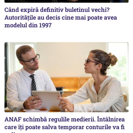
Când expiră definitiv buletinul vechi?
Autoritățile au decis cine mai poate avea
modelul din 1997
ANAF schimbă regulile medierii. Întâlnirea
care îți poate salva temporar conturile va fi