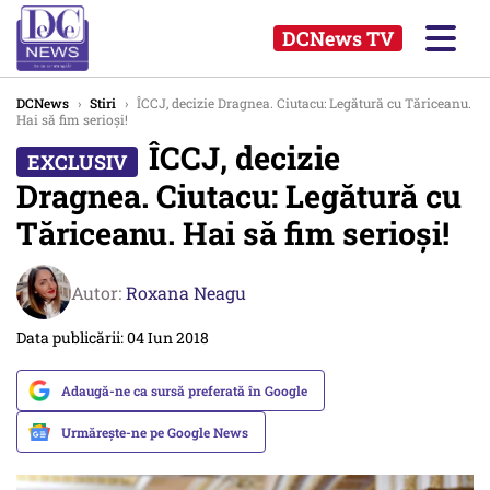
DCNews TV
DCNews
›
Stiri
›
ÎCCJ, decizie Dragnea. Ciutacu: Legătură cu Tăriceanu.
Hai să fim serioși!
ÎCCJ, decizie
Dragnea. Ciutacu: Legătură cu
Tăriceanu. Hai să fim serioși!
Autor:
Roxana Neagu
Data publicării: 04 Iun 2018
Adaugă-ne ca sursă preferată în Google
Urmărește-ne pe Google News