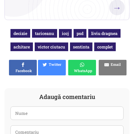
→
decizie
tariceanu
iccj
psd
liviu dragnea
achitare
victor ciutacu
sentinta
complet
Twitter
Email
Facebook
WhatsApp
Adaugă comentariu