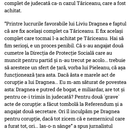
complet de judecată ca-n cazul Tăriceanu, care a fost
achitat.
”Printre lucrurile favorabile lui Liviu Dragnea e faptul
că are fix același complet ca Tăriceanu. E fix același
complet care tocmai l-a achitat pe Tăriceanu. Hai să
fim serioși, e un proces penibil. Că s-au angajat două
cumetre la Direcția de Protecție Socială care au
muncit pentru partid și n-au trecut pe acolo... trebuie
să aresteze un sfert de țară, vorba lui Pieleanu, că așa
funcționează țara asta. Dacă ăsta e marele act de
corupție a lui Dragnea... Eu m-am săturat de povestea
asta: Dragnea e putred de bogat, e miliardar, are tot și
pentru ce-i trimis în judecată? Pentru două `grave`
acte de corupție: a făcut tombolă la Referendum și a
angajat două secretare. Ori îl inculpăm pe Dragnea
pentru corupție, dacă tot zicem că e nemernicul care
a furat tot, ori... las-o-n sânge” a spus jurnalistul