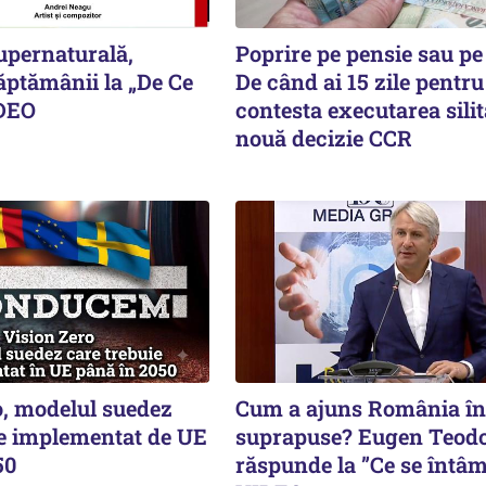
upernaturală,
Poprire pe pensie sau pe
ăptămânii la „De Ce
De când ai 15 zile pentru
IDEO
contesta executarea silit
nouă decizie CCR
o, modelul suedez
Cum a ajuns România în
ie implementat de UE
suprapuse? Eugen Teodo
50
răspunde la ”Ce se întâm