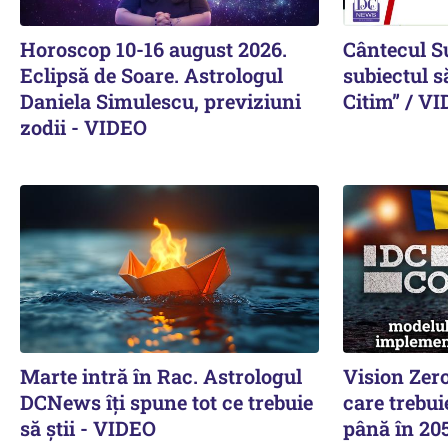
Horoscop 10-16 august 2026.
Cântecul S
Eclipsă de Soare. Astrologul
subiectul s
Daniela Simulescu, previziuni
Citim” / V
zodii - VIDEO
Marte intră în Rac. Astrologul
Vision Zer
DCNews îți spune tot ce trebuie
care trebu
să știi - VIDEO
până în 20