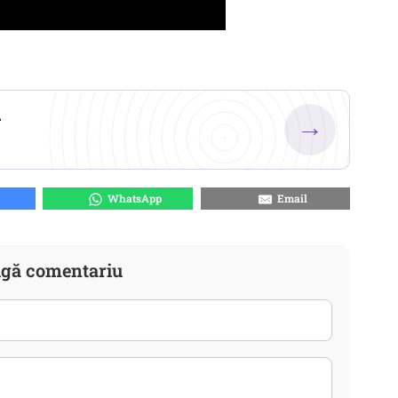
.
→
WhatsApp
Email
gă comentariu