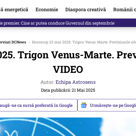
ză energetică
Economie
Diaspora creativă
Românii c
identificată. Ambasadoarea Ucrainei a fost convocată la Ministerul de
erviuri DCNews
›
Horoscop 22 mai 2025. Trigon Venus-Marte. Previziunile zile
5. Trigon Venus-Marte. Previz
VIDEO
Autor:
Echipa Astrosens
Data publicării: 21 Mai 2025
augă-ne ca sursă preferată în Google
Urmărește-ne pe Goog