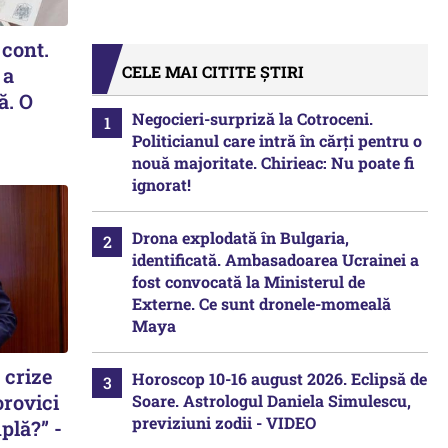
 cont.
CELE MAI CITITE ȘTIRI
 a
ă. O
Negocieri-surpriză la Cotroceni.
Politicianul care intră în cărți pentru o
nouă majoritate. Chirieac: Nu poate fi
ignorat!
Drona explodată în Bulgaria,
identificată. Ambasadoarea Ucrainei a
fost convocată la Ministerul de
Externe. Ce sunt dronele-momeală
Maya
 crize
Horoscop 10-16 august 2026. Eclipsă de
rovici
Soare. Astrologul Daniela Simulescu,
previziuni zodii - VIDEO
plă?” -