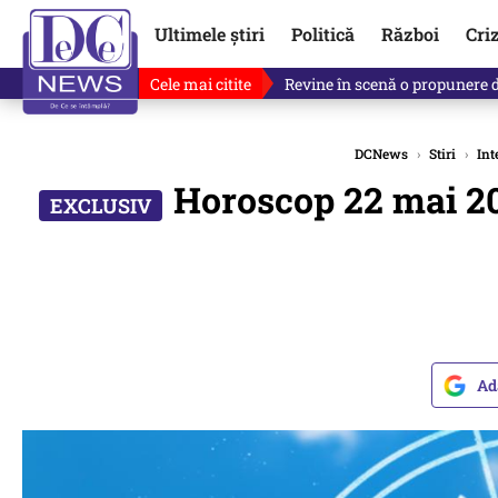
Ultimele știri
Politică
Război
Cri
Cele mai citite
Drona explodată în Bulgaria, 
DCNews
›
Stiri
›
Int
Horoscop 22 mai 202
Ad