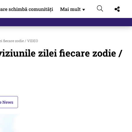
are schimbă comunități
Mai mult
▼
 Externe.…
i fiecare zodie / VIDEO
iunile zilei fiecare zodie /
le News