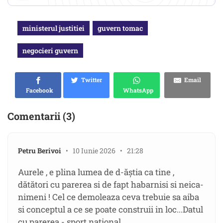
ministerul justitiei
guvern tomac
negocieri guvern
Twitter
Email
Facebook
WhatsApp
Comentarii (3)
Petru Berivoi
• 10 Iunie 2026 • 21:28
Aurele , e plina lumea de d-ăștia ca tine ,
dătători cu parerea si de fapt habarnisi si neica-
nimeni ! Cel ce demoleaza ceva trebuie sa aiba
si conceptul a ce se poate construii in loc...Datul
cu parerea - sport national...