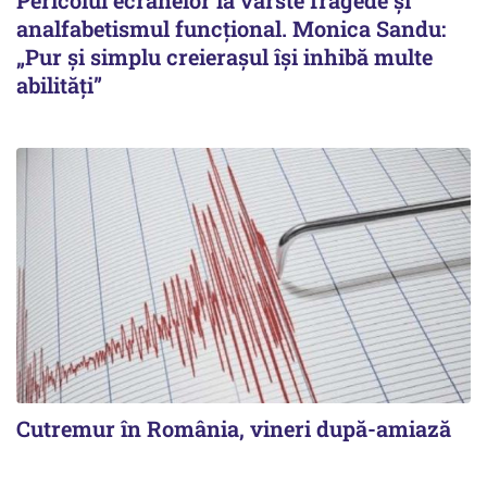
Pericolul ecranelor la vârste fragede și
analfabetismul funcțional. Monica Sandu:
„Pur și simplu creierașul își inhibă multe
abilități”
Cutremur în România, vineri după-amiază