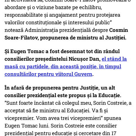
abordare și o viziune bazate pe echilibru,
responsabilitate și angajament pentru protejarea
valorilor constituționale și interesului public”
notează Administrația prezidențială despre
Cosmin
Soare-Filatov, propunerea de ministru al Justiției.
Și Eugen Tomac a fost desemnat tot din rândul
consilierilor președintelui Nicușor Dan,
el stând la
masă cu partidele, din această poziție, în timpul
consultărilor pentru viitorul Guvern
.
În afară de propunerea pentru Justiție, un alt
consilier prezidențial este propus și la Educație.
”Sunt foarte încântat că colegul meu, Sorin Costreie, a
acceptat să fie ministru al Educației. Va fi și
vicepremier. Vom avea trei vicepremieri” spunea
Eugen Tomac luni. Sorin Costreie este consilier
prezidențial pentru educație şi cercetare din 17