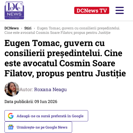
DCNews TV
DCNews
›
Stiri
›
Eugen Tomac, guvern cu consilierii președintelui.
Cine este avocatul Cosmin Soare Filatov, propus pentru Justiție
Eugen Tomac, guvern cu
consilierii președintelui. Cine
este avocatul Cosmin Soare
Filatov, propus pentru Justiție
Autor:
Roxana Neagu
Data publicării: 09 Iun 2026
Adaugă-ne ca sursă preferată în Google
Urmărește-ne pe Google News