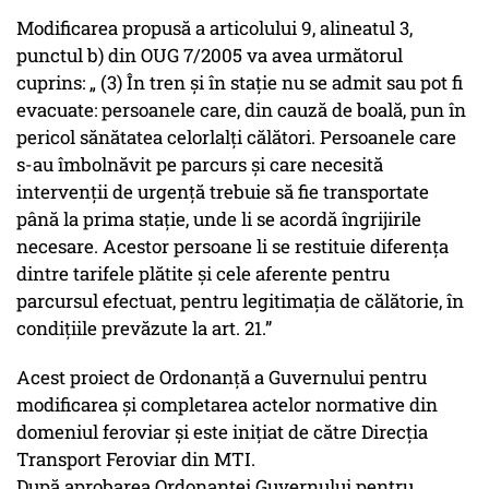
Modificarea propusă a articolului 9, alineatul 3,
punctul b) din OUG 7/2005 va avea următorul
cuprins: „ (3) În tren şi în staţie nu se admit sau pot fi
evacuate: persoanele care, din cauză de boală, pun în
pericol sănătatea celorlalți călători. Persoanele care
s-au îmbolnăvit pe parcurs și care necesită
intervenții de urgență trebuie să fie transportate
până la prima stație, unde li se acordă îngrijirile
necesare. Acestor persoane li se restituie diferența
dintre tarifele plătite și cele aferente pentru
parcursul efectuat, pentru legitimația de călătorie, în
condițiile prevăzute la art. 21.”
Acest proiect de Ordonanță a Guvernului pentru
modificarea și completarea actelor normative din
domeniul feroviar și este inițiat de către Direcția
Transport Feroviar din MTI.
După aprobarea Ordonanței Guvernului pentru