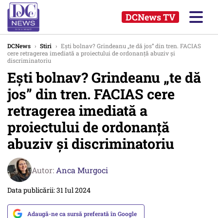
DCNews TV
DCNews
›
Stiri
›
Ești bolnav? Grindeanu „te dă jos” din tren. FACIAS
cere retragerea imediată a proiectului de ordonanță abuziv și
discriminatoriu
Ești bolnav? Grindeanu „te dă
jos” din tren. FACIAS cere
retragerea imediată a
proiectului de ordonanță
abuziv și discriminatoriu
Autor:
Anca Murgoci
Data publicării: 31 Iul 2024
Adaugă-ne ca sursă preferată în Google