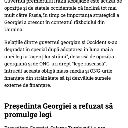
Guvernul premierului Irakli Kobajidze este acuzat de
opoziţie şi de statele occidentale că înclină tot mai
mult către Rusia, în timp ce importanţa strategică a
Georgiei a crescut în contextul războiului din
Ucraina.
Relaţiile dintre guvernul georgian şi Occident s-au
degradat în special după adoptarea în luna mai a
unei legi a "agenţilor străini", descrisă de opoziţia
georgiană şi de ONG-uri drept "lege rusească",
întrucât aceasta obligă mass-media şi ONG-urile
finanţate din străinătate să îşi dezvăluie sursele
externe de finanţare.
Președinta Georgiei a refuzat să
promulge legi
Preşedinta Georgiei, Salome Zurabişvili, o pro-