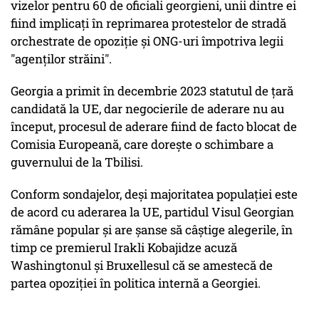
vizelor pentru 60 de oficiali georgieni, unii dintre ei
fiind implicaţi în reprimarea protestelor de stradă
orchestrate de opoziţie şi ONG-uri împotriva legii
"agenţilor străini".
Georgia a primit în decembrie 2023 statutul de ţară
candidată la UE, dar negocierile de aderare nu au
început, procesul de aderare fiind de facto blocat de
Comisia Europeană, care doreşte o schimbare a
guvernului de la Tbilisi.
Conform sondajelor, deşi majoritatea populaţiei este
de acord cu aderarea la UE, partidul Visul Georgian
rămâne popular şi are şanse să câştige alegerile, în
timp ce premierul Irakli Kobajidze acuză
Washingtonul şi Bruxellesul că se amestecă de
partea opoziţiei în politica internă a Georgiei.