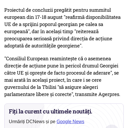
Proiectul de concluzii pregătit pentru summitul
european din 17-18 august "reafirmă disponibilitatea
UE de a sprijini poporul georgian pe calea sa
europeană", dar în acelaşi timp "reiterează
preocuparea serioasă privind direcţia de acţiune
adoptată de autorităţile georgiene".
"Consiliul European reaminteşte că o asemenea
direcţie de acţiune pune în pericol drumul Georgiei
către UE şi opreşte de facto procesul de aderare", se
mai arată în acelaşi proiect, în care i se cere
guvernului de la Tbilisi "să asigure alegeri
parlamentare libere şi corecte", transmite Agerpres.
Fiți la curent cu ultimele noutăți.
Urmăriți DCNews și pe
Google News