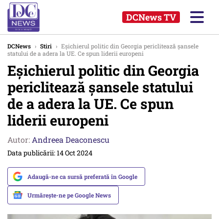
DCNews TV
DCNews
›
Stiri
›
Eșichierul politic din Georgia periclitează șansele
statului de a adera la UE. Ce spun liderii europeni
Eșichierul politic din Georgia
periclitează șansele statului
de a adera la UE. Ce spun
liderii europeni
Autor:
Andreea Deaconescu
Data publicării: 14 Oct 2024
Adaugă-ne ca sursă preferată în Google
Urmărește-ne pe Google News