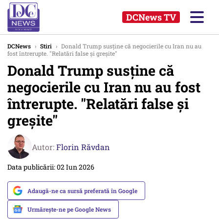
DCNews TV
DCNews
›
Stiri
›
Donald Trump susţine că negocierile cu Iran nu au
fost întrerupte. "Relatări false şi greşite"
Donald Trump susţine că
negocierile cu Iran nu au fost
întrerupte. "Relatări false şi
greşite"
Autor:
Florin Răvdan
Data publicării: 02 Iun 2026
Adaugă-ne ca sursă preferată în Google
Urmărește-ne pe Google News