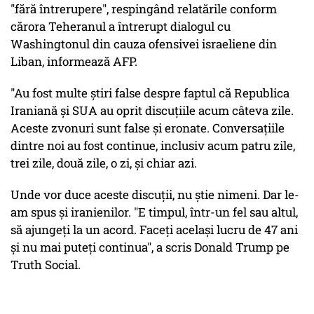
"fără întrerupere", respingând relatările conform
cărora Teheranul a întrerupt dialogul cu
Washingtonul din cauza ofensivei israeliene din
Liban, informează AFP.
"Au fost multe ştiri false despre faptul că Republica
Iraniană şi SUA au oprit discuţiile acum câteva zile.
Aceste zvonuri sunt false şi eronate. Conversaţiile
dintre noi au fost continue, inclusiv acum patru zile,
trei zile, două zile, o zi, şi chiar azi.
Unde vor duce aceste discuţii, nu ştie nimeni. Dar le-
am spus şi iranienilor. "E timpul, într-un fel sau altul,
să ajungeţi la un acord. Faceţi acelaşi lucru de 47 ani
şi nu mai puteţi continua", a scris Donald Trump pe
Truth Social.