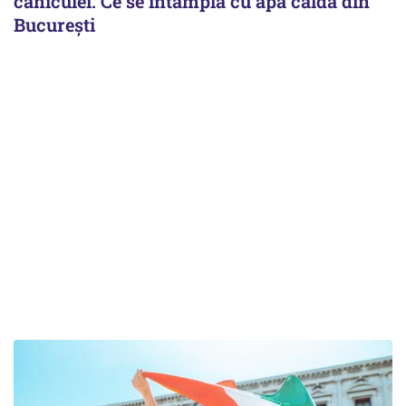
caniculei. Ce se întâmplă cu apa caldă din
București