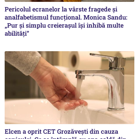
Pericolul ecranelor la vârste fragede și
analfabetismul funcțional. Monica Sandu:
„Pur și simplu creierașul își inhibă multe
abilități”
Elcen a oprit CET Grozăvești din cauza