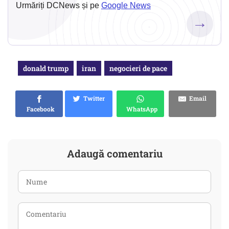
Urmăriți DCNews și pe
Google News
→
donald trump
iran
negocieri de pace
Twitter
Email
Facebook
WhatsApp
Adaugă comentariu