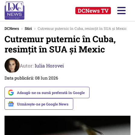
DCNews TV
DCNews
›
Stiri
›
Cutremur puternic în Cuba, resimțit în SUA și Mexic
Cutremur puternic în Cuba,
resimțit în SUA și Mexic
Autor:
Iulia Horovei
Data publicării: 08 Iun 2026
Adaugă-ne ca sursă preferată în Google
Urmărește-ne pe Google News