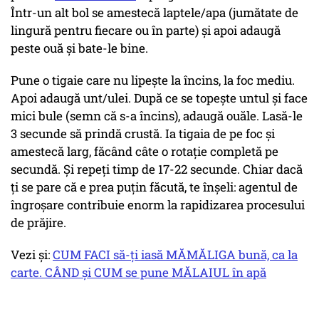
Într-un alt bol se amestecă laptele/apa (jumătate de
lingură pentru fiecare ou în parte) și apoi adaugă
peste ouă și bate-le bine.
Pune o tigaie care nu lipește la încins, la foc mediu.
Apoi adaugă unt/ulei. După ce se topește untul și face
mici bule (semn că s-a încins), adaugă ouăle. Lasă-le
3 secunde să prindă crustă. Ia tigaia de pe foc și
amestecă larg, făcând câte o rotație completă pe
secundă. Și repeți timp de 17-22 secunde. Chiar dacă
ți se pare că e prea puțin făcută, te înșeli: agentul de
îngroșare contribuie enorm la rapidizarea procesului
de prăjire.
Vezi și:
CUM FACI să-ți iasă MĂMĂLIGA bună, ca la
carte. CÂND și CUM se pune MĂLAIUL în apă