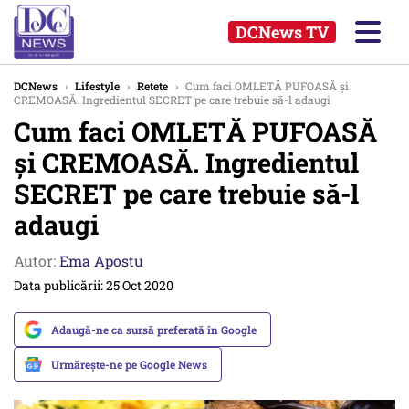
DCNews TV
DCNews
›
Lifestyle
›
Retete
›
Cum faci OMLETĂ PUFOASĂ și
CREMOASĂ. Ingredientul SECRET pe care trebuie să-l adaugi
Cum faci OMLETĂ PUFOASĂ
și CREMOASĂ. Ingredientul
SECRET pe care trebuie să-l
adaugi
Autor:
Ema Apostu
Data publicării: 25 Oct 2020
Adaugă-ne ca sursă preferată în Google
Urmărește-ne pe Google News