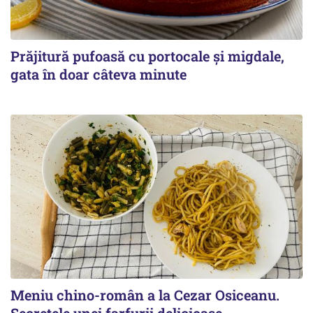
Prăjitură pufoasă cu portocale și migdale,
gata în doar câteva minute
Meniu chino-român a la Cezar Osiceanu.
Secretele unei farfurii delicioase