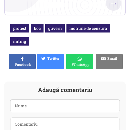
→
protest
boc
guvern
motiune de cenzura
miting
Twitter
Email
Facebook
WhatsApp
Adaugă comentariu