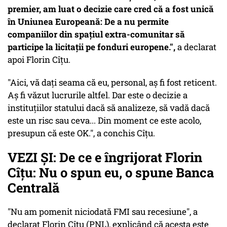
premier, am luat o decizie care cred că a fost unică
în Uniunea Europeană: De a nu permite
companiilor din spațiul extra-comunitar să
participe la licitații pe fonduri europene.",
a declarat
apoi Florin Cîțu.
"Aici, vă dați seama că eu, personal, aș fi fost reticent.
Aș fi văzut lucrurile altfel. Dar este o decizie a
instituțiilor statului dacă să analizeze, să vadă dacă
este un risc sau ceva... Din moment ce este acolo,
presupun că este OK.", a conchis Cîțu.
VEZI ȘI: De ce e îngrijorat Florin
Cîțu: Nu o spun eu, o spune Banca
Centrală
"Nu am pomenit niciodată FMI sau recesiune", a
declarat Florin Cîțu (PNL), explicând că acesta este