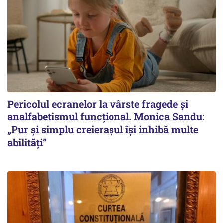
Pericolul ecranelor la vârste fragede și
analfabetismul funcțional. Monica Sandu:
„Pur și simplu creierașul își inhibă multe
abilități”