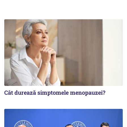
Cât durează simptomele menopauzei?