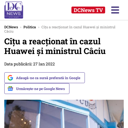
DCNews TV
DCNews
›
Politica
›
Cîțu a reacționat în cazul Huawei și ministrul
Câciu
Cîțu a reacționat în cazul
Huawei și ministrul Câciu
Data publicării: 27 Ian 2022
Adaugă-ne ca sursă preferată în Google
Urmărește-ne pe Google News