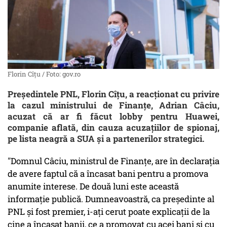
Florin Cîțu / Foto: gov.ro
Președintele PNL, Florin Cîțu, a reacționat cu privire
la cazul ministrului de Finanțe, Adrian Câciu,
acuzat că ar fi făcut lobby pentru Huawei,
companie aflată, din cauza acuzațiilor de spionaj,
pe lista neagră a SUA și a partenerilor strategici.
"Domnul Câciu, ministrul de Finanțe, are în declarația
de avere faptul că a încasat bani pentru a promova
anumite interese. De două luni este această
informație publică. Dumneavoastră, ca președinte al
PNL și fost premier, i-ați cerut poate explicații de la
cine a încasat banii, ce a promovat cu acei bani și cu