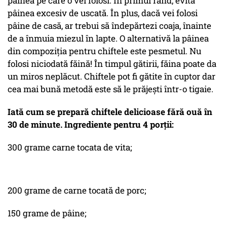
pâinea pe care o vei folosi. În primul rând, evită
pâinea excesiv de uscată. În plus, dacă vei folosi
pâine de casă, ar trebui să îndepărtezi coaja, înainte
de a înmuia miezul în lapte. O alternativă la pâinea
din compoziția pentru chiftele este pesmetul. Nu
folosi niciodată făină! În timpul gătirii, făina poate da
un miros neplăcut. Chiftele pot fi gătite în cuptor dar
cea mai bună metodă este să le prăjești într-o tigaie.
Iată cum se prepară chiftele delicioase fără ouă în
30 de minute. Ingrediente pentru 4 porții:
300 grame carne tocata de vita;
200 grame de carne tocată de porc;
150 grame de pâine;