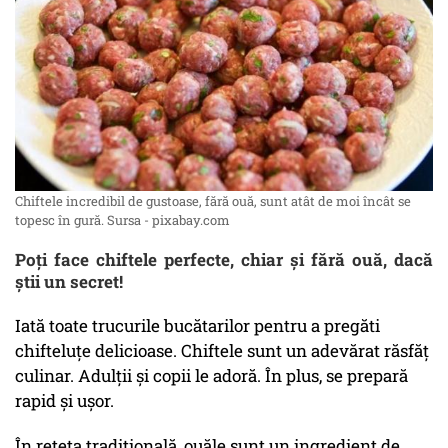
Chiftele incredibil de gustoase, fără ouă, sunt atât de moi încât se
topesc în gură. Sursa - pixabay.com
Poți face chiftele perfecte, chiar și fără ouă, dacă
știi un secret!
Iată toate trucurile bucătarilor pentru a pregăti
chifteluțe delicioase. Chiftele sunt un adevărat răsfăț
culinar. Adulții și copii le adoră. În plus, se prepară
rapid și ușor.
În rețeta tradițională, ouăle sunt un ingredient de