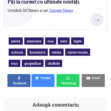
Fiți la curent cu ultimele noutăți.
Urmăriți DCNews și pe
Google News
→
paine
mancare
oua
sare
lapte
usturoi
bucatarie
reteta
carne tocata
truc
gospodine
chiftele
Twitter
Email
Facebook
WhatsApp
Adaugă comentariu