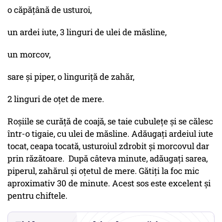
o căpățână de usturoi,
un ardei iute, 3 linguri de ulei de măsline,
un morcov,
sare și piper, o linguriță de zahăr,
2 linguri de oțet de mere.
Roșiile se curăță de coajă, se taie cubulețe și se călesc
într-o tigaie, cu ulei de măsline. Adăugați ardeiul iute
tocat, ceapa tocată, usturoiul zdrobit și morcovul dar
prin răzătoare. După câteva minute, adăugați sarea,
piperul, zahărul și oțetul de mere. Gătiți la foc mic
aproximativ 30 de minute. Acest sos este excelent și
pentru chiftele.