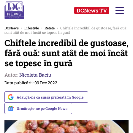
DCNews TV
DCNews
›
Lifestyle
›
Retete
›
Chiftele incredibil de gustoase, fără ouă:
sunt atât de moi încât se topesc în gură
Chiftele incredibil de gustoase,
fără ouă: sunt atât de moi încât
se topesc în gură
Autor:
Nicoleta Baciu
Data publicării: 09 Dec 2022
Adaugă-ne ca sursă preferată în Google
Urmărește-ne pe Google News