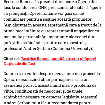
Beatrice Rancea, în prezent directoare a Operei din
Iaşi, la conducerea ONB, precizând, totodată că "speră
că şi angajaţii Operei române vor găsi căi de
comunicare pentru a susţine această propunere":
"Am discutat în această săptămână care a trecut de la
prima mea întâlnire cu reprezentanţii angajaţilor cu
mai multe personalităţi importante ale scenei din
ţară şi din străinătate, printre care maestrul şi
profesorul Andrei Şerban (Columbia University).
Citeste si:
Beatrice Rancea, numită director al Operei
Naţionale din Iaşi
Domnia sa a vorbit despre nevoia unui nou proiect la
Operă, neexcluzând chiar participarea sa la un
asemenea proiect, aceasta fiind însă o problemă de
viitor, condiţionată de negocieri şi de unele
schimbări necesare cu caracter legislativ. Maestrul
Andrei Şerban mi-a făcut recomandarea pentru