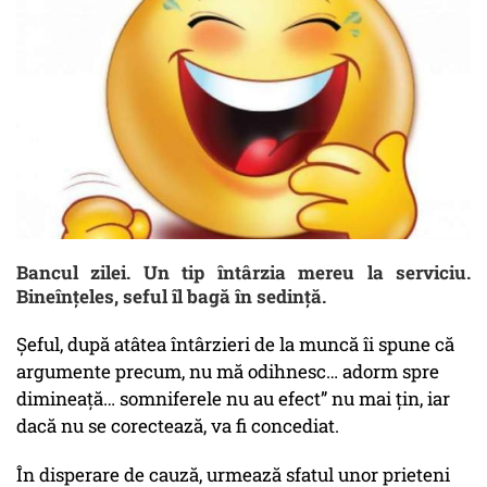
Bancul zilei. Un tip întârzia mereu la serviciu.
Bineînțeles, seful îl bagă în sedință.
Șeful, după atâtea întârzieri de la muncă îi spune că
argumente precum, nu mă odihnesc… adorm spre
dimineață… somniferele nu au efect” nu mai țin, iar
dacă nu se corectează, va fi concediat.
În disperare de cauză, urmează sfatul unor prieteni