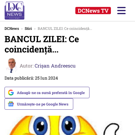
DCNews TV
DCNews
›
Stiri
›
BANCUL ZILEI: Ce coincidență...
BANCUL ZILEI: Ce
coincidență...
Autor:
Crişan Andreescu
Data publicării: 25 Iun 2024
Adaugă-ne ca sursă preferată în Google
Urmărește-ne pe Google News