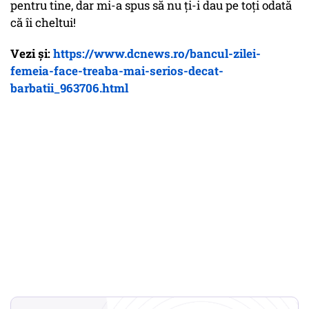
pentru tine, dar mi-a spus să nu ți-i dau pe toți odată
că îi cheltui!
Vezi și:
https://www.dcnews.ro/bancul-zilei-
femeia-face-treaba-mai-serios-decat-
barbatii_963706.html