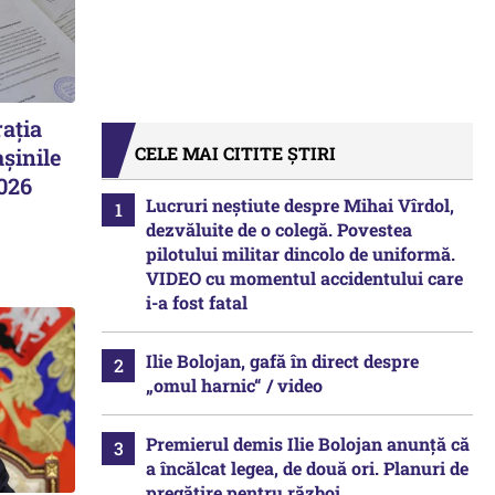
ația
CELE MAI CITITE ȘTIRI
șinile
2026
Lucruri neștiute despre Mihai Vîrdol,
dezvăluite de o colegă. Povestea
pilotului militar dincolo de uniformă.
VIDEO cu momentul accidentului care
i-a fost fatal
Ilie Bolojan, gafă în direct despre
„omul harnic“ / video
Premierul demis Ilie Bolojan anunță că
a încălcat legea, de două ori. Planuri de
pregătire pentru război