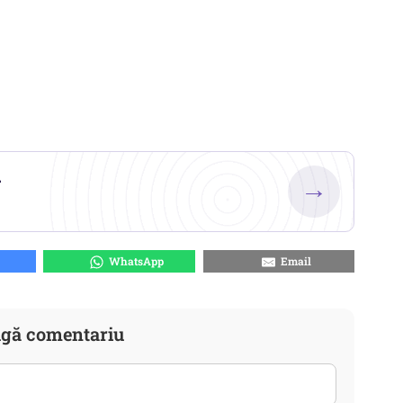
.
→
WhatsApp
Email
gă comentariu