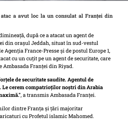
a atac a avut loc la un consulat al Franţei din
i dimineaţă, după ce a atacat un agent de
ei din oraşul Jeddah, situat în sud-vestul
de Agenţia France-Presse şi de postul Europe 1,
acat cu un cuţit pe un agent de securitate, care
t de Ambasada Franţei din Riyad.
forţele de securitate saudite. Agentul de
al. Le cerem compatrioţilor noştri din Arabia
 maximă."
, a transmis Ambasada Franţei.
ilor dintre Franţa şi ţări majoritar
ricaturi cu Profetul islamic Mahomed.