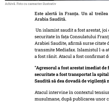
Arhivă. Foto cu careacter ilustrativ
Este alertă în Franța. Un al treile
Arabia Saudită.
Un islamist saudit a fost arestat, jo
securitate în faţa Consulatului Franţ
Arabiei Saudite, afirmă surse citate 
transmite Mediafax. Islamistul l-a at
a fost rănit. Atacul a fost confirma
"Agresorul a fost arestat imediat de 
securitate a fost transportat la spit
Saudită să dea dovadă de vigilenţă
Atacul intervine în contextul tensiun
musulmane, după publicarea unor ca