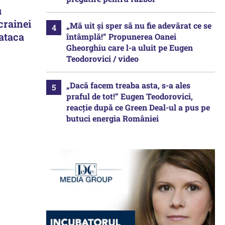
u
crainei
„Mă uit și sper să nu fie adevărat ce se
 ataca
întâmplă!“ Propunerea Oanei
Gheorghiu care l-a uluit pe Eugen
Teodorovici / video
„Dacă facem treaba asta, s-a ales
praful de tot!” Eugen Teodorovici,
reacție după ce Green Deal-ul a pus pe
butuci energia României