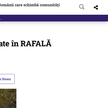
Românii care schimbă comunități
tate în RAFALĂ
le News