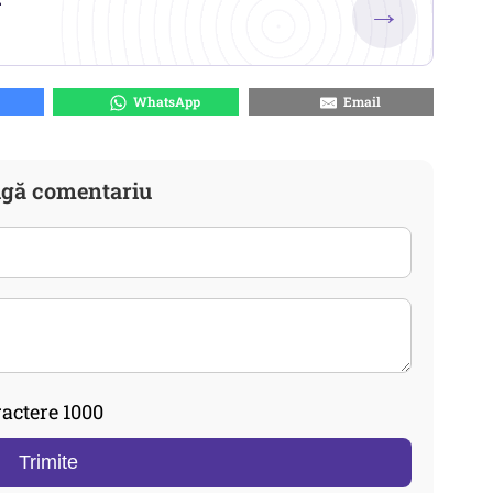
→
WhatsApp
Email
gă comentariu
actere 1000
Trimite