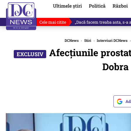
Ultimele știri
Politică
Război
Cele mai citite
Victor Ponta, anunț despre noul
DCNews
›
Stiri
›
Interviuri DCNews
›
Afecțiunile prostat
Dobra 
Ad