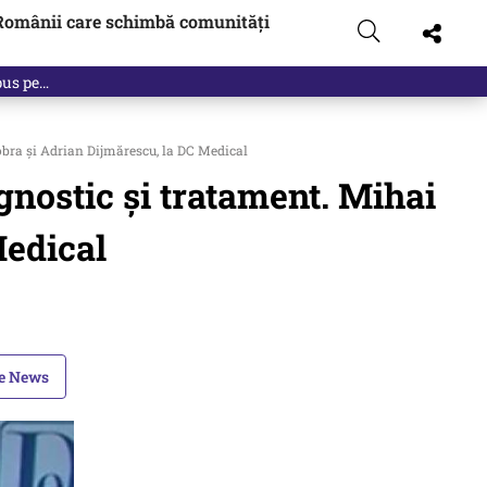
Românii care schimbă comunități
Dobra și Adrian Dijmărescu, la DC Medical
agnostic și tratament. Mihai
Medical
le News