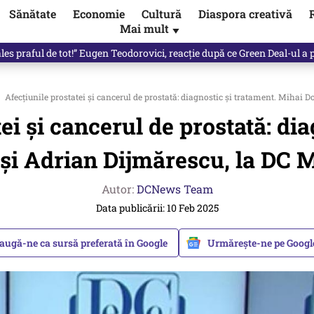
Sănătate
Economie
Cultură
Diaspora creativă
Mai mult
▼
 partid și viitorul său politic / video
Afecțiunile prostatei și cancerul de prostată: diagnostic și tratament. Mihai 
ei și cancerul de prostată: di
și Adrian Dijmărescu, la DC 
Autor:
DCNews Team
Data publicării: 10 Feb 2025
augă-ne ca sursă preferată în Google
Urmărește-ne pe Goog