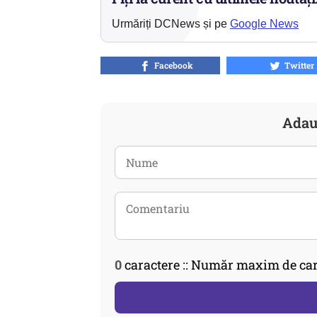
Urmăriți DCNews și pe
Google News
Facebook
Twitter
Adau
0
caractere :: Număr maxim de car