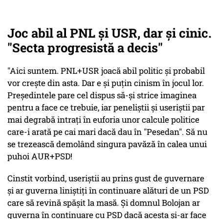
Joc abil al PNL şi USR, dar şi cinic.
"Secta progresistă a decis"
"Aici suntem. PNL+USR joacă abil politic și probabil
vor crește din asta. Dar e și puțin cinism în jocul lor.
Președintele pare cel dispus să-și strice imaginea
pentru a face ce trebuie, iar peneliștii și useriștii par
mai degrabă intrați în euforia unor calcule politice
care-i arată pe cai mari dacă dau în "Pesedan". Să nu
se trezească demolând singura pavăză în calea unui
puhoi AUR+PSD!
Cinstit vorbind, useriștii au prins gust de guvernare
și ar guverna liniștiți în continuare alături de un PSD
care să revină spășit la masă. Și domnul Bolojan ar
guverna în continuare cu PSD dacă acesta și-ar face