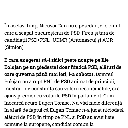
În același timp, Nicușor Dan nu e pesedan, ci e omul
care a scăpat bucureștenii de PSD-Firea și țara de
candidații PSD+PNL+UDMR (Antonescu) și AUR
(Simion).
E cam exagerat să-l ridici peste noapte pe Ilie
Bolojan pe un piedestal doar fiindcă PSD, alături de
care guverna până mai ieri, l-a sabotat.
Domnul
Bolojan nu a rupt PNL de PSD animat de principii,
mustrări de conștiință sau valori ireconciliabile, ci a
ajuns premier cu voturile PSD în parlament. Cum
încearcă acum Eugen Tomac. Nu văd nicio diferență
în afară de faptul că Eugen Tomac n-a jucat niciodată
alături de PSD, în timp ce PNL și PSD au avut liste
comune la europene, candidat comun la