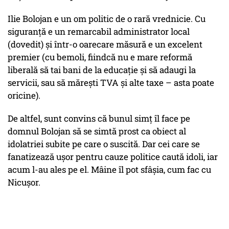
Ilie Bolojan e un om politic de o rară vrednicie. Cu
siguranță e un remarcabil administrator local
(dovedit) și într-o oarecare măsură e un excelent
premier (cu bemoli, fiindcă nu e mare reformă
liberală să tai bani de la educație și să adaugi la
servicii, sau să mărești TVA și alte taxe – asta poate
oricine).
De altfel, sunt convins că bunul simț îl face pe
domnul Bolojan să se simtă prost ca obiect al
idolatriei subite pe care o suscită. Dar cei care se
fanatizează ușor pentru cauze politice caută idoli, iar
acum l-au ales pe el. Mâine îl pot sfâșia, cum fac cu
Nicușor.