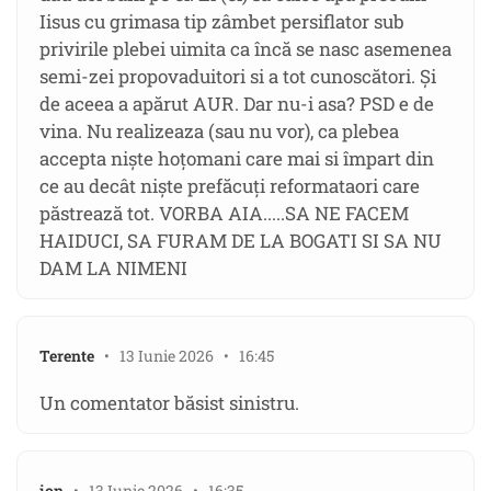
Iisus cu grimasa tip zâmbet persiflator sub
privirile plebei uimita ca încă se nasc asemenea
semi-zei propovaduitori si a tot cunoscători. Și
de aceea a apărut AUR. Dar nu-i asa? PSD e de
vina. Nu realizeaza (sau nu vor), ca plebea
accepta niște hoţomani care mai si împart din
ce au decât niște prefăcuți reformataori care
păstrează tot. VORBA AIA.....SA NE FACEM
HAIDUCI, SA FURAM DE LA BOGATI SI SA NU
DAM LA NIMENI
Terente
• 13 Iunie 2026 • 16:45
Un comentator băsist sinistru.
ion
• 13 Iunie 2026 • 16:35