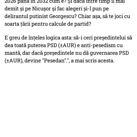
2026 până în 2032 cum e? Și dacă între timp îl mai
demit și pe Nicușor și fac alegeri și-l pun pe
delirantul putinist Georgescu? Chiar așa, să te joci cu
soarta țării pentru calcule de partid?
E greu de înțeles logica asta: să-i ceri președintelui să
dea toată puterea PSD (±AUR) e anti-pesedism cu
mantă, dar dacă președintele nu dă guvernarea PSD
(±AUR), devine "Pesedan".", a mai scris acesta.