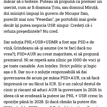
măcar să o testeze. Puteau să propună ca premier un
userist, cum ar fi doamna Țoiu, sau domnul Miruță,
doi miniștri impuși în guvern de Nicușor Dan,
poreclit mai nou "Pesedan", pe portofolii mai grele
decât își putea negocia USR singur. Credeți că-i
refuza președintele? Nu cred.
Dar soluția PNL+USR+UDMR a fost așa: PSD e de
vină, Grindeanu să-și asume (ce te faci dacă nu
vrea?); PSD+AUR au creat majoritate, ei să propună
premierul. Ni se repetă asta zilnic pe 1000 de voci și
pe toate canalele. Am înțeles. Strict politic și logic
așa o fi. Dar nu e o soluție responsabilă să dai
guvernarea de acum pe mâna PSD+AUR, ca să facă
împreună ce-au făcut la ICR. Și e un calcul destul de
cinic și riscant să aduci AUR la guvernare în 2026 în
ideea că se erodează la putere iar PNL + USR cresc în
opoziție până în 2028. Și dacă rămân la putere din