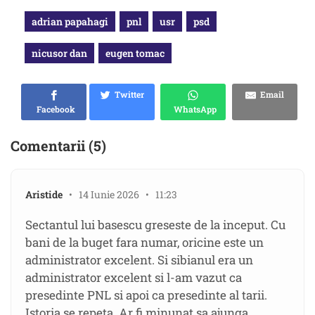
adrian papahagi
pnl
usr
psd
nicusor dan
eugen tomac
Twitter
Email
Facebook
WhatsApp
Comentarii (5)
Aristide
• 14 Iunie 2026 • 11:23
Sectantul lui basescu greseste de la inceput. Cu
bani de la buget fara numar, oricine este un
administrator excelent. Si sibianul era un
administrator excelent si l-am vazut ca
presedinte PNL si apoi ca presedinte al tarii.
Istoria se repeta. Ar fi minunat sa ajunga