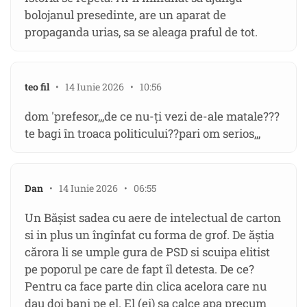
bolojanul presedinte, are un aparat de
propaganda urias, sa se aleaga praful de tot.
teo fil
• 14 Iunie 2026 • 10:56
dom 'prefesor,,,de ce nu-ți vezi de-ale matale???
te bagi în troaca politicului??pari om serios,,,
Dan
• 14 Iunie 2026 • 06:55
Un Băşist sadea cu aere de intelectual de carton
si in plus un îngînfat cu forma de grof. De ăștia
cărora li se umple gura de PSD si scuipa elitist
pe poporul pe care de fapt îl detesta. De ce?
Pentru ca face parte din clica acelora care nu
dau doi bani pe el. El (ei) sa calce apa precum