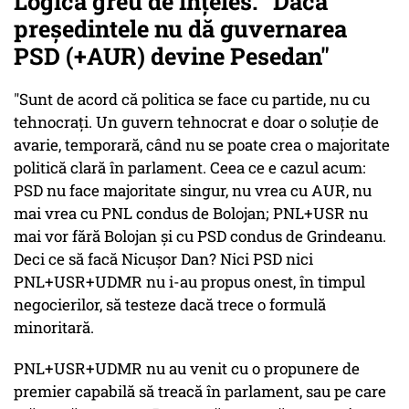
Logica greu de înţeles. "Dacă
preşedintele nu dă guvernarea
PSD (+AUR) devine Pesedan"
"Sunt de acord că politica se face cu partide, nu cu
tehnocrați. Un guvern tehnocrat e doar o soluție de
avarie, temporară, când nu se poate crea o majoritate
politică clară în parlament. Ceea ce e cazul acum:
PSD nu face majoritate singur, nu vrea cu AUR, nu
mai vrea cu PNL condus de Bolojan; PNL+USR nu
mai vor fără Bolojan și cu PSD condus de Grindeanu.
Deci ce să facă Nicușor Dan? Nici PSD nici
PNL+USR+UDMR nu i-au propus onest, în timpul
negocierilor, să testeze dacă trece o formulă
minoritară.
PNL+USR+UDMR nu au venit cu o propunere de
premier capabilă să treacă în parlament, sau pe care