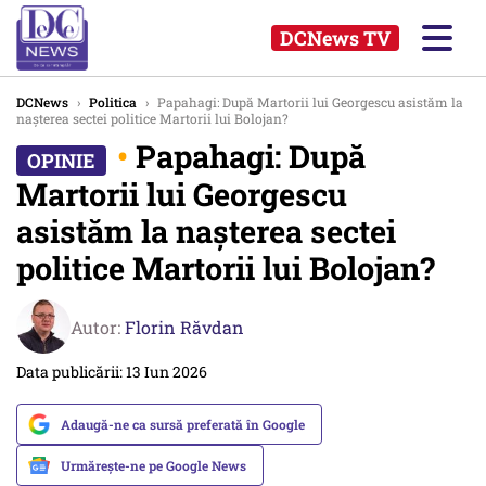
DCNews TV
DCNews
›
Politica
›
Papahagi: După Martorii lui Georgescu asistăm la
nașterea sectei politice Martorii lui Bolojan?
•
Papahagi: După
Martorii lui Georgescu
asistăm la nașterea sectei
politice Martorii lui Bolojan?
Autor:
Florin Răvdan
Data publicării: 13 Iun 2026
Adaugă-ne ca sursă preferată în Google
Urmărește-ne pe Google News