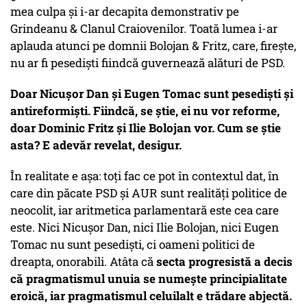
mea culpa și i-ar decapita demonstrativ pe
Grindeanu & Clanul Craiovenilor. Toată lumea i-ar
aplauda atunci pe domnii Bolojan & Fritz, care, firește,
nu ar fi pesediști fiindcă guvernează alături de PSD.
Doar Nicușor Dan și Eugen Tomac sunt pesediști și
antireformiști. Fiindcă, se știe, ei nu vor reforme,
doar Dominic Fritz și Ilie Bolojan vor. Cum se știe
asta? E adevăr revelat, desigur.
În realitate e așa: toți fac ce pot în contextul dat, în
care din păcate PSD și AUR sunt realități politice de
neocolit, iar aritmetica parlamentară este cea care
este. Nici Nicușor Dan, nici Ilie Bolojan, nici Eugen
Tomac nu sunt pesediști, ci oameni politici de
dreapta, onorabili. Atâta că
secta progresistă a decis
că pragmatismul unuia se numește principialitate
eroică, iar pragmatismul celuilalt e trădare abjectă.