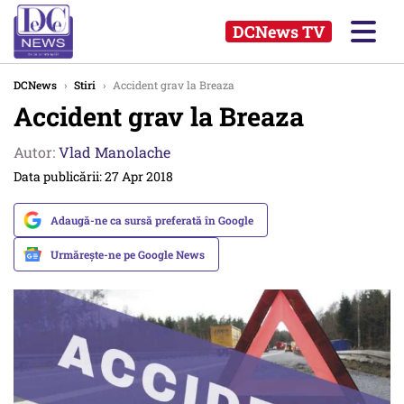
DCNews TV
DCNews
›
Stiri
›
Accident grav la Breaza
Accident grav la Breaza
Autor:
Vlad Manolache
Data publicării: 27 Apr 2018
Adaugă-ne ca sursă preferată în Google
Urmărește-ne pe Google News