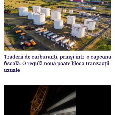
Traderii de carburanți, prinși într-o capcană
fiscală. O regulă nouă poate bloca tranzacții
uzuale