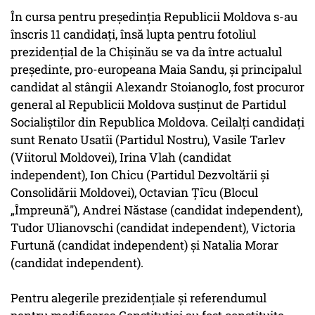
În cursa pentru preşedinţia Republicii Moldova s-au
înscris 11 candidaţi, însă lupta pentru fotoliul
prezidenţial de la Chişinău se va da între actualul
preşedinte, pro-europeana Maia Sandu, şi principalul
candidat al stângii Alexandr Stoianoglo, fost procuror
general al Republicii Moldova susţinut de Partidul
Socialiştilor din Republica Moldova. Ceilalţi candidaţi
sunt Renato Usatîi (Partidul Nostru), Vasile Tarlev
(Viitorul Moldovei), Irina Vlah (candidat
independent), Ion Chicu (Partidul Dezvoltării şi
Consolidării Moldovei), Octavian Ţîcu (Blocul
„Împreună"), Andrei Năstase (candidat independent),
Tudor Ulianovschi (candidat independent), Victoria
Furtună (candidat independent) şi Natalia Morar
(candidat independent).
Pentru alegerile prezidenţiale şi referendumul