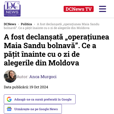
DCNews TV
DCNews
›
Politica
›
A fost declanșată „operațiunea Maia Sandu
bolnavă”. Ce a pățit înainte cu o zi de alegerile din Moldova
A fost declanșată „operațiunea
Maia Sandu bolnavă”. Ce a
pățit înainte cu o zi de
alegerile din Moldova
Autor:
Anca Murgoci
Data publicării: 19 Oct 2024
Adaugă-ne ca sursă preferată în Google
Urmărește-ne pe Google News