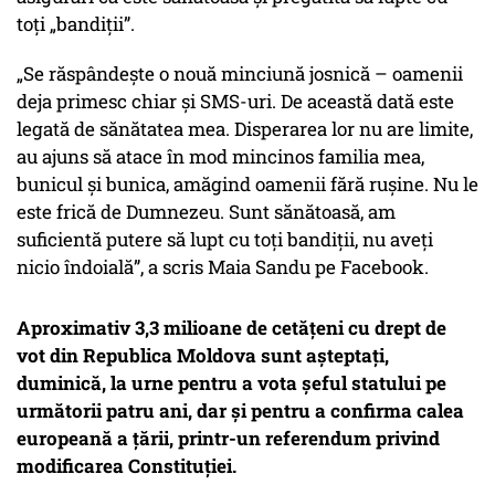
toți „bandiții”.
„Se răspândește o nouă minciună josnică – oamenii
deja primesc chiar și SMS-uri. De această dată este
legată de sănătatea mea. Disperarea lor nu are limite,
au ajuns să atace în mod mincinos familia mea,
bunicul și bunica, amăgind oamenii fără rușine. Nu le
este frică de Dumnezeu. Sunt sănătoasă, am
suficientă putere să lupt cu toți bandiții, nu aveți
nicio îndoială”, a scris Maia Sandu pe Facebook.
Aproximativ 3,3 milioane de cetăţeni cu drept de
vot din Republica Moldova sunt aşteptaţi,
duminică, la urne pentru a vota şeful statului pe
următorii patru ani, dar şi pentru a confirma calea
europeană a ţării, printr-un referendum privind
modificarea Constituţiei.