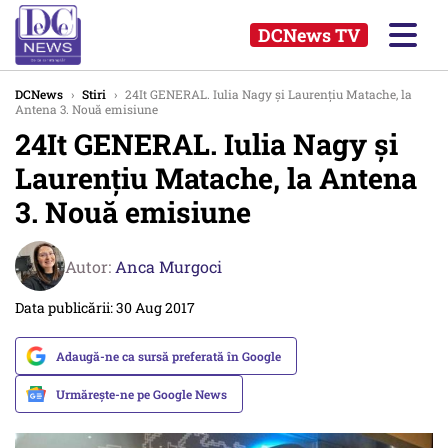
DCNews TV
DCNews
›
Stiri
›
24It GENERAL. Iulia Nagy și Laurențiu Matache, la
Antena 3. Nouă emisiune
24It GENERAL. Iulia Nagy și
Laurențiu Matache, la Antena
3. Nouă emisiune
Autor:
Anca Murgoci
Data publicării: 30 Aug 2017
Adaugă-ne ca sursă preferată în Google
Urmărește-ne pe Google News