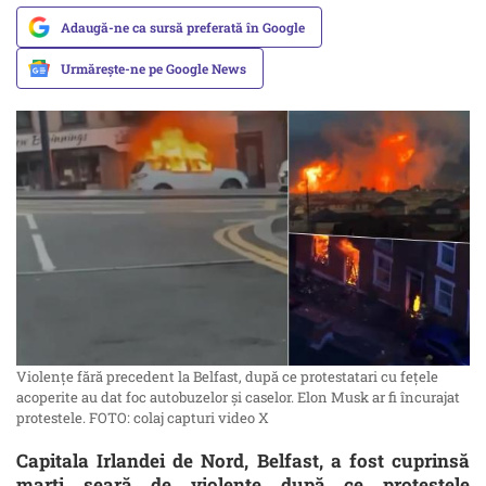
Adaugă-ne ca sursă preferată în Google
Urmărește-ne pe Google News
Violențe fără precedent la Belfast, după ce protestatari cu fețele
acoperite au dat foc autobuzelor și caselor. Elon Musk ar fi încurajat
protestele. FOTO: colaj capturi video X
Capitala Irlandei de Nord, Belfast, a fost cuprinsă
marți seară de violențe după ce protestele