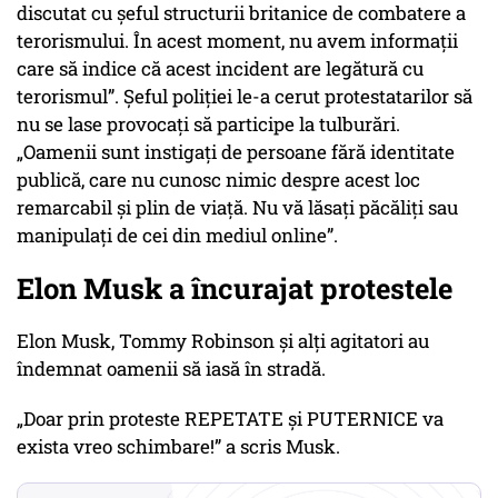
discutat cu șeful structurii britanice de combatere a
terorismului. În acest moment, nu avem informații
care să indice că acest incident are legătură cu
terorismul”.
Șeful poliției le-a cerut protestatarilor să
nu se lase provocați să participe la tulburări.
„Oamenii sunt instigați de persoane fără identitate
publică, care nu cunosc nimic despre acest loc
remarcabil și plin de viață. Nu vă lăsați păcăliți sau
manipulați de cei din mediul online”.
Elon Musk a încurajat protestele
Elon Musk, Tommy Robinson și alți agitatori au
îndemnat oamenii să iasă în stradă.
„Doar prin proteste REPETATE și PUTERNICE va
exista vreo schimbare!”
a scris Musk.