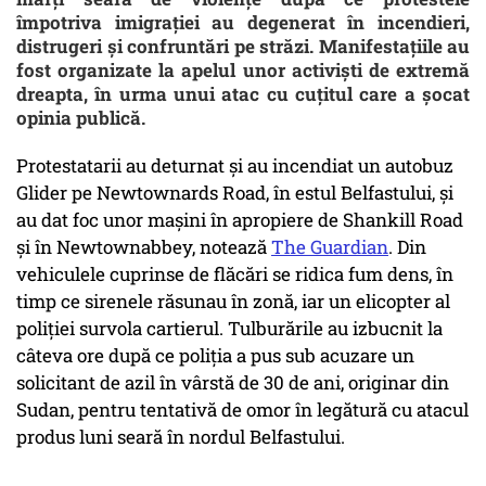
împotriva imigrației au degenerat în incendieri,
distrugeri și confruntări pe străzi. Manifestațiile au
fost organizate la apelul unor activiști de extremă
dreapta, în urma unui atac cu cuțitul care a șocat
opinia publică.
Protestatarii au deturnat și au incendiat un autobuz
Glider pe Newtownards Road, în estul Belfastului, și
au dat foc unor mașini în apropiere de Shankill Road
și în Newtownabbey, notează
The Guardian
. Din
vehiculele cuprinse de flăcări se ridica fum dens, în
timp ce sirenele răsunau în zonă, iar un elicopter al
poliției survola cartierul. Tulburările au izbucnit la
câteva ore după ce poliția a pus sub acuzare un
solicitant de azil în vârstă de 30 de ani, originar din
Sudan, pentru tentativă de omor în legătură cu atacul
produs luni seară în nordul Belfastului.