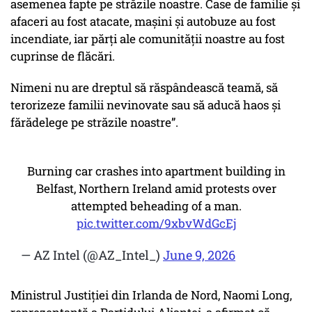
asemenea fapte pe străzile noastre. Case de familie și
afaceri au fost atacate, mașini și autobuze au fost
incendiate, iar părți ale comunității noastre au fost
cuprinse de flăcări.
Nimeni nu are dreptul să răspândească teamă, să
terorizeze familii nevinovate sau să aducă haos și
fărădelege pe străzile noastre”.
Burning car crashes into apartment building in
Belfast, Northern Ireland amid protests over
attempted beheading of a man.
pic.twitter.com/9xbvWdGcEj
— AZ Intel (@AZ_Intel_)
June 9, 2026
Ministrul Justiției din Irlanda de Nord, Naomi Long,