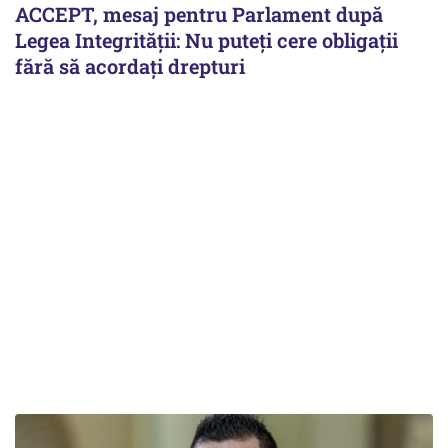
ACCEPT, mesaj pentru Parlament după
Legea Integrității: Nu puteți cere obligații
fără să acordați drepturi