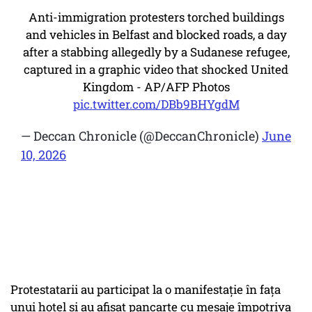
Anti-immigration protesters torched buildings
and vehicles in Belfast and blocked roads, a day
after a stabbing allegedly by a Sudanese refugee,
captured in a graphic video that shocked United
Kingdom - AP/AFP Photos
pic.twitter.com/DBb9BHYgdM
— Deccan Chronicle (@DeccanChronicle)
June
10, 2026
Protestatarii au participat la o manifestație în fața
unui hotel și au afișat pancarte cu mesaje împotriva