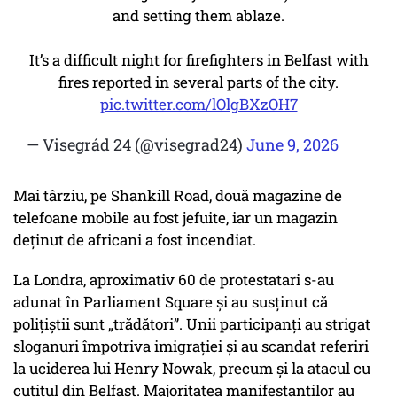
and setting them ablaze.
It’s a difficult night for firefighters in Belfast with
fires reported in several parts of the city.
pic.twitter.com/lOlgBXzOH7
— Visegrád 24 (@visegrad24)
June 9, 2026
Mai târziu, pe Shankill Road, două magazine de
telefoane mobile au fost jefuite, iar un magazin
deținut de africani a fost incendiat.
La Londra, aproximativ 60 de protestatari s-au
adunat în Parliament Square și au susținut că
polițiștii sunt
„trădători”
. Unii participanți au strigat
sloganuri împotriva imigrației și au scandat referiri
la uciderea lui Henry Nowak, precum și la atacul cu
cuțitul din Belfast. Majoritatea manifestanților au