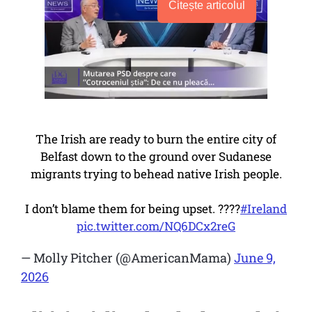
Citește articolul
The Irish are ready to burn the entire city of
Belfast down to the ground over Sudanese
migrants trying to behead native Irish people.
I don’t blame them for being upset. ????
#Ireland
pic.twitter.com/NQ6DCx2reG
— Molly Pitcher (@AmericanMama)
June 9,
2026