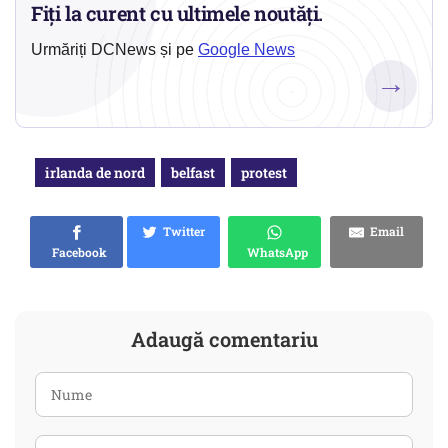
Fiți la curent cu ultimele noutăți.
Urmăriți DCNews și pe
Google News
→
irlanda de nord
belfast
protest
Twitter
Email
Facebook
WhatsApp
Adaugă comentariu