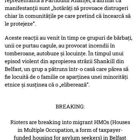
reprezentantă a Partidului Alianței, a afirmat că
manifestanții sunt
„hotărâți să provoace distrugeri
chiar în comunitățile pe care pretind că încearcă să
le protejeze”.
Aceste reacții au venit în timp ce grupuri de bărbați,
unii ce purtau cagule, au provocat incendii în
tomberoane, autobuze și locuințe. În timpul unui
episod violent din apropierea străzii Shankill din
Belfast, un grup a pătruns într-o casă care părea să
fie locuită de o familie ce aparținea unei minorități
etnice și susținea că o
„eliberează”
.
BREAKING:
Rioters are breaking into migrant HMOs (Houses
in Multiple Occupation, a form of taxpayer-
funded housing for asylum seekers) in Belfast