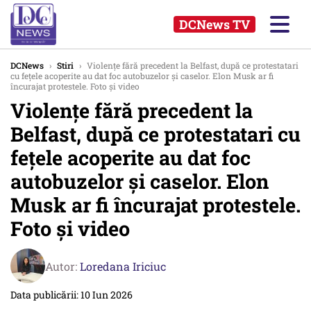
DCNews TV
DCNews
›
Stiri
›
Violențe fără precedent la Belfast, după ce protestatari
cu fețele acoperite au dat foc autobuzelor și caselor. Elon Musk ar fi
încurajat protestele. Foto și video
Violențe fără precedent la
Belfast, după ce protestatari cu
fețele acoperite au dat foc
autobuzelor și caselor. Elon
Musk ar fi încurajat protestele.
Foto și video
Autor:
Loredana Iriciuc
Data publicării: 10 Iun 2026