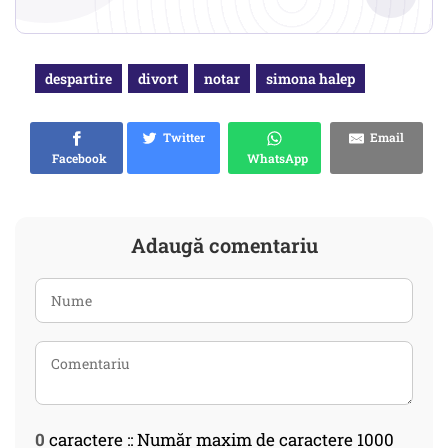
despartire
divort
notar
simona halep
Twitter
Email
Facebook
WhatsApp
Adaugă comentariu
0
caractere :: Număr maxim de caractere 1000