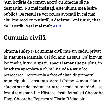
”Am hotărât de comun acord cu Simona să ne
despărțim! Nu mai insistați, este ultima mea ieșire
publică. De restul se vor ocupa avocații în cel mai
civilizat mod cu putință”, a declarat Toni Iuruc, citat
de Fanatik. Vezi mai mult
AICI
.
Cununia civilă
Simona Halep s-a cununat civil într-un cadru privat
în staţiunea Mamaia. Cei doi miri au spus 'Da' într-un
loc inedit, într-un spaţiu special amenajat pe plajă, în
imediata apropiere a clubului unde a avut loc
petrecerea. Ceremonia a fost oficiată de primarul
municipiului Constanţa, Vergil Chiţac. A avut alături
câteva sute de invitaţi, printre aceştia numărându-se
fostul tenisman Ilie Năstase, foştii fotbalişti Gheorghe
Hagi, Gheorghe Popescu şi Florin Răducioiu.