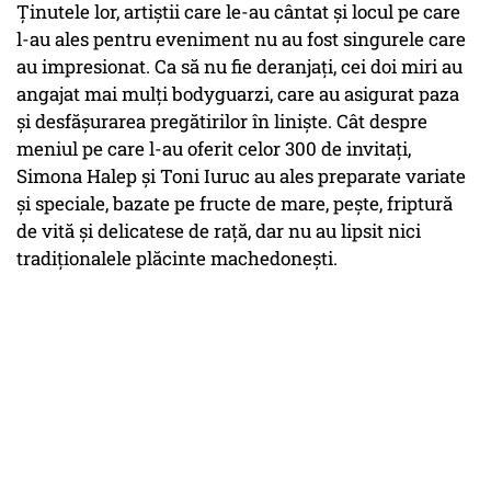
Ținutele lor, artiștii care le-au cântat și locul pe care
l-au ales pentru eveniment nu au fost singurele care
au impresionat. Ca să nu fie deranjaţi, cei doi miri au
angajat mai mulți bodyguarzi, care au asigurat paza
şi desfășurarea pregătirilor în linişte. Cât despre
meniul pe care l-au oferit celor 300 de invitați,
Simona Halep și Toni Iuruc au ales preparate variate
și speciale, bazate pe fructe de mare, peşte, friptură
de vită şi delicatese de raţă, dar nu au lipsit nici
tradiţionalele plăcinte machedoneşti.