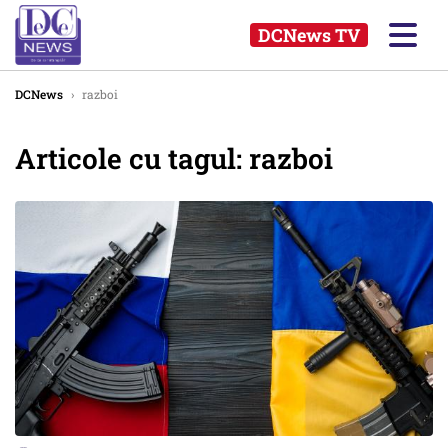
DCNews TV
DCNews
›
razboi
Articole cu tagul: razboi